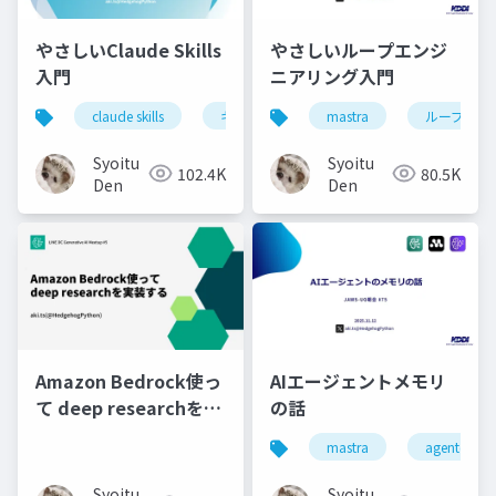
やさしいClaude Skills
やさしいループエンジ
入門
ニアリング入門
claude skills
キミガタリ
mastra
agent skills
ループエン
Syoitu
Syoitu
102.4K
80.5K
Den
Den
Amazon Bedrock使っ
AIエージェントメモリ
て deep researchを実
の話
装する
mastra
agentcore
Syoitu
Syoitu