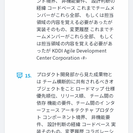
ント境界、 非機能要件、 設計判断の
経緯 コードベース これまでチームメ
ンバーがこれら全部、 もしくは担当
領域の内容を覚える必要があったが
実装そのもの、変更履歴 これまでチ
ームメンバーがこれら全部、 もしく
は担当領域の内容を覚える必要があ
ったが KDDI Agile Development
Center Corporation ‹#›
プロダクト開発部から見た成果物と
15.
は チーム横断的に共有されるべきオ
ブジェクトをこと ロードマップ 仕様
優先順位、リリース順、 チーム間の
依存 機能の要件、チーム間のイ ンタ
ーフェース アーキテクチャ プロダク
ト コンポーネント境界、 非機能要
件、 設計判断の経緯 コードベース 実
装そのもの、変更履歴 コラボレーシ