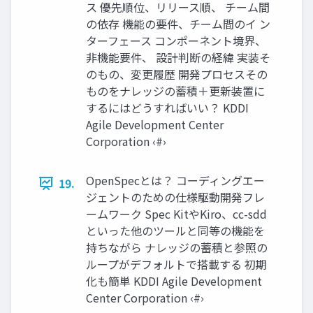
ス 優先順位、リリース順、 チーム間
の依存 機能の要件、チーム間のイ ン
ターフェース コンポーネント境界、
非機能要件、 設計判断の経緯 実装そ
のもの、変更履歴 開発プロセスその
ものをナレッジの蓄積＋更新装置に
するにはどうすればいい？ KDDI
Agile Development Center
Corporation ‹#›
OpenSpecとは？ コーディングエー
19.
ジェントのための仕様駆動開発フレ
ームワーク Spec KitやKiro、cc-sdd
といった他のツールと同等の機能を
持ちながら ナレッジの蓄積と参照の
ループがデフォルトで搭載する 初期
化も簡単 KDDI Agile Development
Center Corporation ‹#›