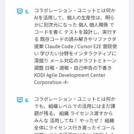
コラボレーション・ユニットとは何か
5.
AIを活用して、個人の生産性は、明ら
かに別次元になった 個人 個人開発 で
コードを書く テストを設計し、実行す
る 既存コードの読み解きやリファクタ
提案 Claude Code / Cursor E2E 普段使
い 学びたい分野をインタラクティブに
深掘り メール対応のドラフトとトーン
調整 日報・週報・⾃⼰申告の下書き
KDDI Agile Development Center
Corporation ‹#›
コラボレーション・ユニットとは何か
6.
でも、組織レベルでの活用にはまだ課
題が残る。 組織 ライセンス渡すから
みんな 活用してね！ やったぜ！ 組織
全体にライセンス行き渡ったイコール