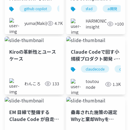
Copilot を Agent とし
面を起点にAIと業務シ
github copilot
azure
sfad
ai開発
て利用したアプリを開
ステムを構築する開発
発する
メソドロジー
HARMONIC
yuma(Maki)
4.7K
>100
insight
Kiroの革新性とユース
Claude Codeで回す小
ケース
規模プロダクト開発 -
要求整理からリリース
claudecode
claude
までやってみた
toutou
わんころ
133
1.3K
node
EM 目線で整備する
蠱毒された施策の選定
Claude Code が自走す
Whyと棄却Whyを
る環境づくり
『ELDEN RING』の血痕