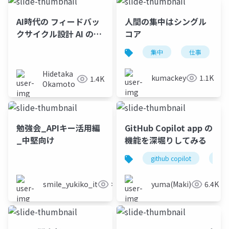
AI時代の フィードバッ
人間の集中はシングル
クサイクル設計 AI の速
コア
度を殺さない開発フロ
集中
仕事
ーの作り方
Hidetaka
kumackey
1.1K
1.4K
Okamoto
勉強会_APIキー活用編
GitHub Copilot app の
_中堅向け
機能を深堀りしてみる
github copilot
git
smile_yukiko_it
>100
yuma(Maki)
6.4K