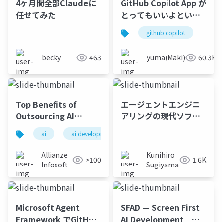
4ヶ月間全部Claudeに
GitHub Copilot App が
任せてみた
とってもいいよという
話
github copilot
becky
463
yuma(Maki)
60.3K
Top Benefits of
エージェントエンジニ
Outsourcing AI
アリングの現代ソフト
Development
ウェア
ai
ai development
outsourcing
Allianze
Kunihiro
>100
1.6K
Infosoft
Sugiyama
Microsoft Agent
SFAD — Screen First
Framework でGitHub
AI Development｜画