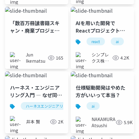
「数百万冊䛾書籍スキ
AIを用いた開発で
ャン・廃棄プロジェク
Reactプロジェクトを
ト」全貌 米ワシントン
カオスにしないための
react
ai
生
ポスト 2026年1月27日
準備
概要レポート（スライ
Jun
シンプレ
165
4.2K
ド版）
Ikematsu
クス株式
会社
ハーネス・エンジニア
仕様駆動開発はやめた
リング入門 ― なぜ同じ
方がいいって本当？
AIで成果が変わるのか
ハーネスエンジニアリング
llmo
ai
contextengineeri
NAKAMURA
井本 賢
2K
5.9K
Atsushi