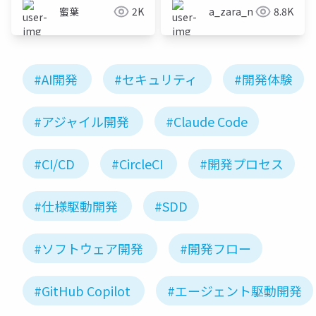
nameless - 仕様駆動開
蜜葉
2K
a_zara_n
8.8K
発のプロセス試行と既
存プロダクト開発への
適応 -
#AI開発
#セキュリティ
#開発体験
#アジャイル開発
#Claude Code
#CI/CD
#CircleCI
#開発プロセス
#仕様駆動開発
#SDD
#ソフトウェア開発
#開発フロー
#GitHub Copilot
#エージェント駆動開発