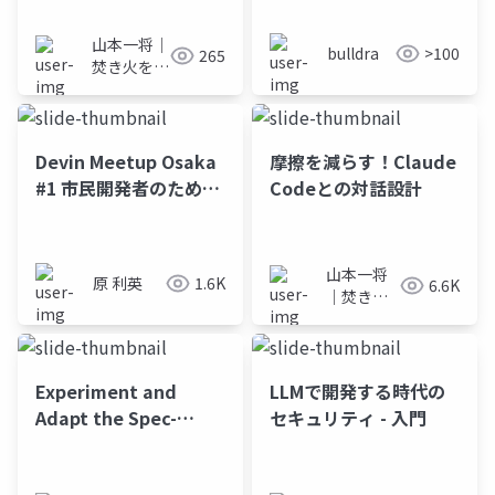
として刻んで後進に共
有すべき
山本一将｜
bulldra
>100
265
焚き火を愛
するエンジ
ニア
Devin Meetup Osaka
摩擦を減らす！Claude
#1 市民開発者のための
Codeとの対話設計
セキュリティいろは
山本一将
原 利英
1.6K
6.6K
｜焚き火
を愛する
エンジニ
ア
Experiment and
LLMで開発する時代の
Adapt the Spec-
セキュリティ - 入門
Driven Development
Process with