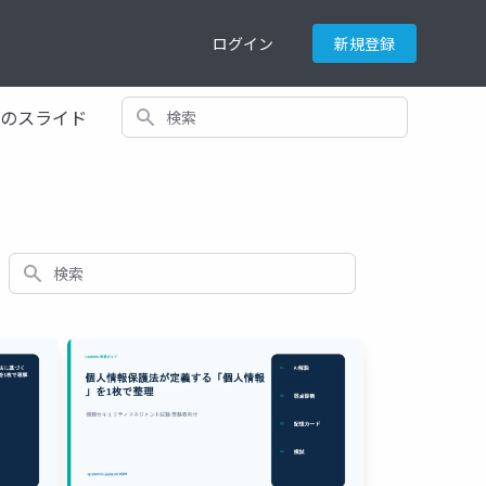
ログイン
新規登録
検索
てのスライド
検索