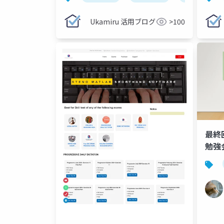
Ukamiru 活用ブログ
>100
最終
勉強