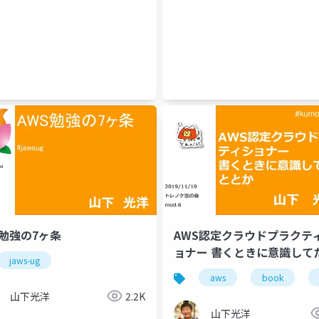
S勉強の7ヶ条
AWS認定クラウドプラクテ
ョナー 書くときに意識して
jaws-ug
ととか
aws
book
山下光洋
2.2K
プロジェクトマネージャ
山下光洋