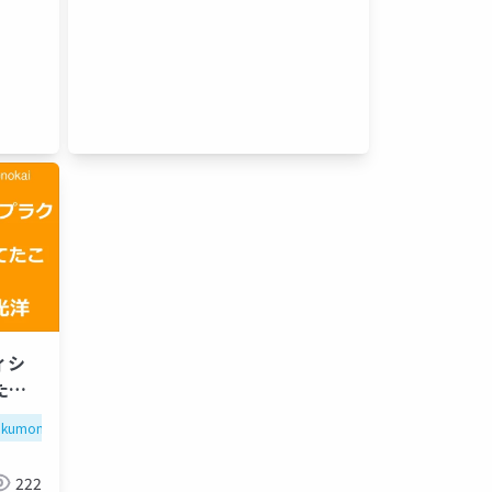
ィシ
たこ
kumonokai
222