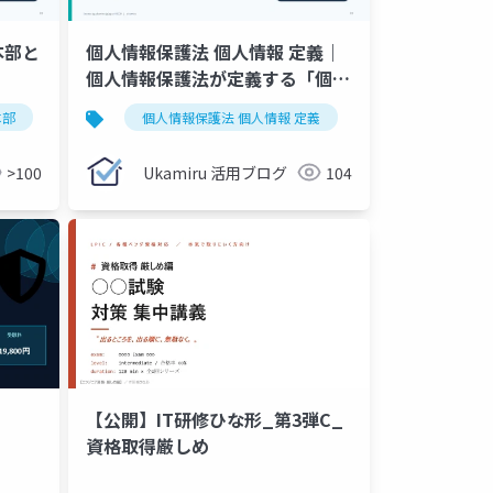
本部と
個人情報保護法 個人情報 定義｜
個人情報保護法が定義する「個人
情報」を1枚で整理
本部
人情報保護法
個人情報保護委員会
情報セキュリティマネジメント試験
ukamiru
個人情報保護法 個人情報 定義
要配慮個人情報
資格学習
nisc
試験対策
不正目的
情報セキュリティ
サイバーセ
u
>100
Ukamiru 活用ブログ
104
【公開】IT研修ひな形_第3弾C_
資格取得厳しめ
報技術者
ukamiru
保育士
危険物乙4
独学