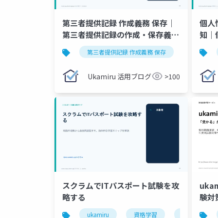
第三者提供記録 作成義務 保存｜
個人
第三者提供記録の作成・保存義務
知｜
を1枚で整理
知義
第三者提供記録 作成義務 保存
情報セキ
Ukamiru 活用ブログ
>100
スクラムでITパスポート試験を攻
uk
略する
験対
ukamiru
資格学習
試験対策