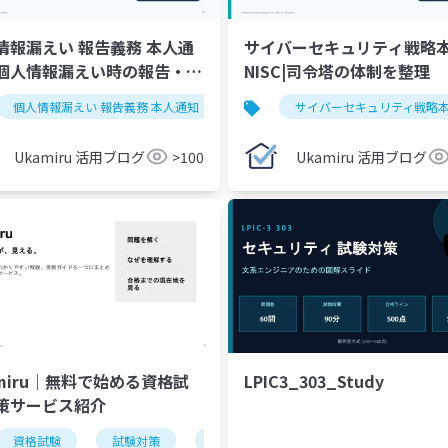
情報漏えい 報告義務 本人通
サイバーセキュリティ戦略
個人情報漏えい時の報告・通
NISC|司令塔の体制を整理
務を1枚で整理
ュリティマネジメント試験
個人情報漏えい 報告義務 本人通知
年月日
情報セキュリティマネジメント試験
相手方の氏名・名称
サイバーセキュリティ戦略
個
Ukamiru 活用ブログ
>100
Ukamiru 活用ブログ
amiru｜無料で始める資格試
LPIC3_303_Study
策サービス紹介
資格試験
過去問
学習ガイド
試験対策
無料学習
問題演習
基本情