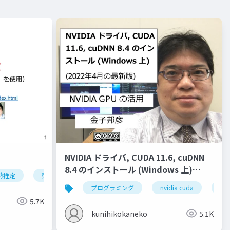
NVIDIA ドライバ, CUDA 11.6, cuDNN
8.4 のインストール (Windows 上)
勢推定
頭部の姿勢推定
オブジェクトの姿勢推定
ディープ
(2022年4月の最新版)
クター
液体
ジオメトリ
プログラミング
流入口
nvidia cuda
ベイク
nvi
5.7K
kunihikokaneko
5.1K