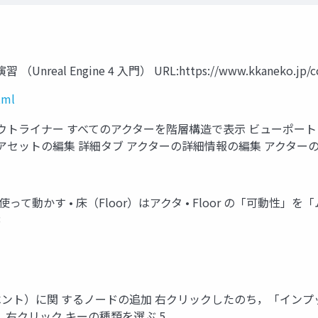
al Engine 4 入門） URL:https://www.kkaneko.jp/cc
tml
ウトライナー すべてのアクターを階層構造で表示 ビューポート
アセットの編集 詳細タブ アクターの詳細情報の編集 アクター
って動かす • 床（Floor）はアクタ • Floor の「可動性
3
ベント）に関 するノードの追加 右クリックしたのち，「インプ
 右クリック キーの種類を選ぶ 5