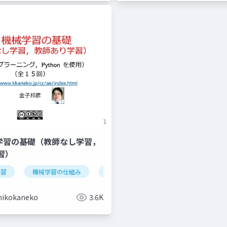
機械学習の基礎（教師なし学習，
習）
学習
データの種類
機械学習の仕組み
オープンデータ
学習
検証
情報化社会
iris データセッ
hikokaneko
3.6K