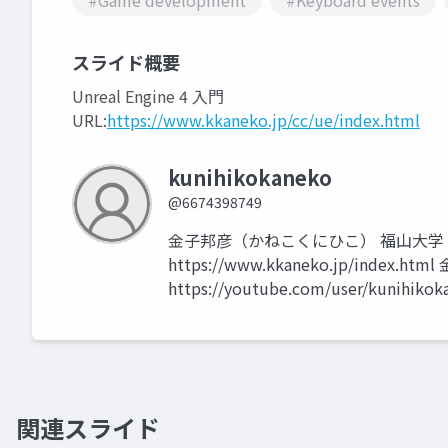
#Game development
#Keyboard events
スライド概要
Unreal Engine 4 入門
URL:
https://www.kkaneko.jp/cc/ue/index.html
kunihikokaneko
@6674398749
金子邦彦（かねこくにひこ） 福山大学
https://www.kkaneko.jp/index.h
https://youtube.com/user/kunihikok
関連スライド