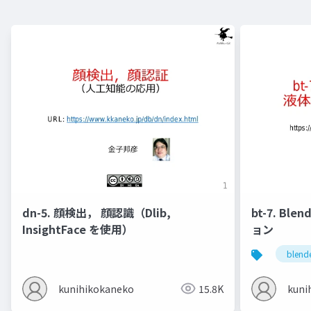
dn-5. 顔検出， 顔認識（Dlib,
bt-7. Bl
InsightFace を使用）
ョン
blend
kunihikokaneko
15.8K
kuni