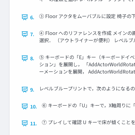
③ Floor アクタをムーバブルに設定 椅子
6.
④ Floor へのリファレンスを作成 メインの
7.
選択． （アウトライナーが便利） レベルブル
⑤ キーボードの「E」キー（キーボードイベ
8.
ション」を展開し， 「AddActorWorldR
ーメーションを展開， AddActorWorldRotat
レベルブループリントで，次のようになるので
9.
⑥ キーボードの「U」キーで，X軸周りに「5
10.
⑦ プレイして確認 U キーで床が傾くことを
11.