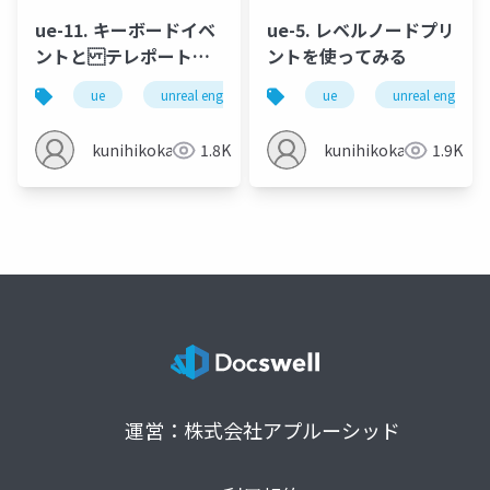
ue-11. キーボードイベ
ue-5. レベルノードプリ
ントと テレポートの
ントを使ってみる
演習
ue
unreal engine
ゲーム制作
ue
unreal engine
キーボード
kunihikokaneko
1.8K
kunihikokaneko
1.9K
運営：株式会社アプルーシッド