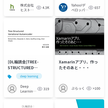
株式会社
Yahoo!デ
4.3K
657
ヒストリ
ベロッパー
ア
ネットワー
ク
[DL輪読会]TREE-
Xamarinアプリ、作っ
STRUCTURED
たそのあと・・・
VARIATIONAL
deep learning
AUTOENCODER
Deep
ぶらっく
>100
319
Learning
JP