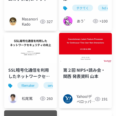
ェア開発の物語/1-2. ハ
テクてく
hcl domi
ッカーの歴史
Masanori
あう゛
>100
327
Kado
SSL暗号化通信を利用
第２回 NIPS+読み会・
したネットワークセキ
関西 発表資料 山本
ュリティの向上
filemaker
server
security
ssl
Yahoo!デ
松尾篤
260
191
ベロッパー
ネットワー
ク