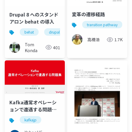
変革の遷移経路
Drupal 8 へのスタンド
アロン behat の導入
transition pathway
behat
drupal
高橋浩
1.7K
Tom
401
Konda
Kafka通常オペレーシ
ョンで遭遇する問題集
#kafkajp
kafkajp