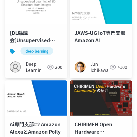
[DL輪読
JAWS-UG IoT専門支部
会]Unsupervised
Amazon AI
Learning of 3D
deep learning
Structure from
Images
Deep
Jun
200
>100
Learning
Ichikawa
JP
Ai専門支部#2 Amazon
CHIRIMEN Open
AlexaとAmazon Polly
Hardware