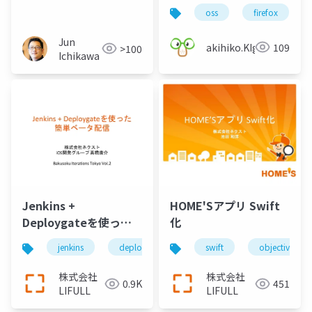
Community の紹介
oss
firefox
Jun
akihiko.KIgure
109
>100
Ichikawa
Jenkins +
HOME'Sアプリ Swift
Deploygateを使った
化
簡単ベータ配信
jenkins
deploygate
bakusoku iterations tokyo
swift
objective-c
株式会社
株式会社
0.9K
451
LIFULL
LIFULL