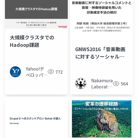
大規模クラスタでの
Hadoop課題
GNWS2016「音楽動画
に対するソーシャルコ
メントと音響・映像特
Yahoo!デ
徴量を用いた印象推定
772
ベロッパー
手法の検討」
Nakamura
ネットワー
564
Laboratory
ク
(Meiji
University)