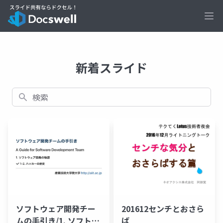
Ope
新着スライド
検索
201612センチとおさら
ソフトウェア開発チー
ば
ムの手引き/1. ソフトウ