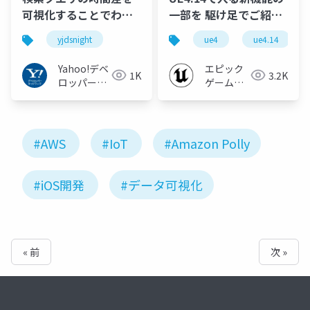
可視化することでわか
一部を 駆け足でご紹
る人の行動パターン
介！
yjdsnight
ue4
ue4.14
#yjdsnight
Yahoo!デベ
エピック
1K
3.2K
ロッパーネ
ゲームズ
ットワーク
ジャパン
#AWS
#IoT
#Amazon Polly
#iOS開発
#データ可視化
« 前
次 »