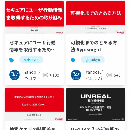
セキュアにユーザ行動
可視化までのとある方
情報を取得するための
法 #yjdsnight
取り組み #yjdsnight
yjdsnight
yjdsnight
Yahoo!デ
Yahoo!デ
>100
648
ベロッパ
ベロッパー
ーネット
ネットワー
ワーク
ク
検索クエリの時間差を
UE4.14で入る新機能の