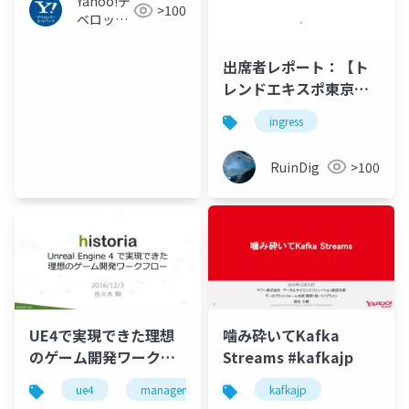
Yahoo!デ
>100
ベロッパ
ーネット
ワーク
出席者レポート：【ト
レンドエキスポ東京
2016基調講演】「リア
ingress
ル・ワールド・ゲーム
のインパクト〜『ポケ
RuinDig
>100
モンGO』や『イングレ
ス』は、ビジネス、社
会にどのような影響力
があるのか」
UE4で実現できた理想
噛み砕いてKafka
のゲーム開発ワークフ
Streams #kafkajp
ロー
ue4
management
historia
kafkajp
unreal engine 