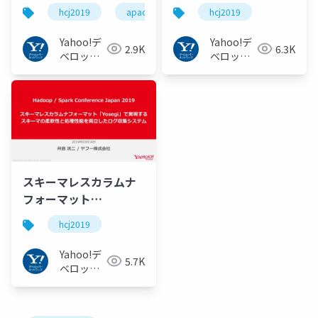
を導入した話 #hcj2019
めのさまざまな取り組
hcj2019
apachespark
hcj2019
apachelivy
#ApacheSpark
み | Hadoop / Spark
#ApacheLivy
Conference Japan
Yahoo!デ
Yahoo!デ
2.9K
6.3K
2019 #hcj2019
ベロッパ
ベロッパ
ーネット
ーネット
ワーク
ワーク
スキーマレスカラムナ
フォーマット
「Yosegi」で実現する
hcj2019
スキーマの柔軟性と処
理性能を両立したログ
Yahoo!デ
5.7K
収集システム /
ベロッパ
Hadoop / Spark
ーネット
ワーク
Conference Japan
2019 #hcj2019