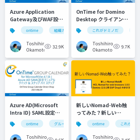
Azure Application
OnTime for Domino
Gateway及びWAF設定
Desktop クライアント
マニュアル
マニュアル
ontime
組織カレンダー
これがドミノだ
組織スケジュール
on
Toshihiro
Toshihiro
32.9K
9.7K
Okamoto
Okamoto
Azure AD(Microsoft
新しいNomad-Web触
Intra ID) SAML設定マ
ってみた？新しい
ニュアル
Nomad Web用 HCL
ontime
グループカレンダー
ontime
組織カレンダー
これがドミ
Nomad for web
browsers 1.0.5
Toshihiro
Toshihiro
9.6K
7.4K