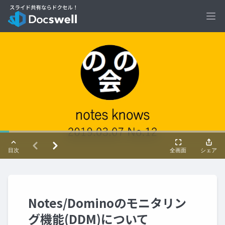
Ope
Notes/Dominoのモニタリン
グ機能(DDM)について