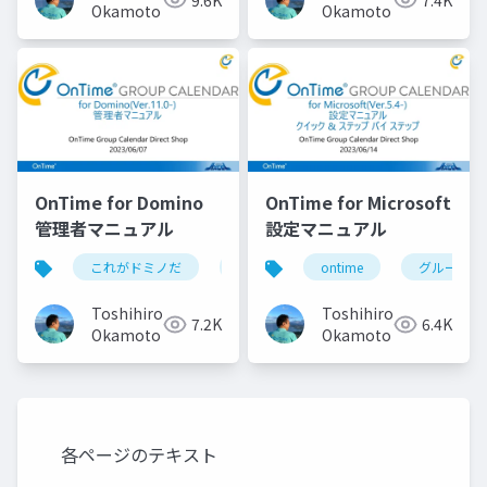
Domino 12.0.1用 EAP
Okamoto
Okamoto
Drop3 の歩き方
OnTime for Domino
OnTime for Microsoft
管理者マニュアル
設定マニュアル
これがドミノだ
ontime
ontime
hcl
domino
グループカ
Toshihiro
Toshihiro
7.2K
6.4K
Okamoto
Okamoto
各ページのテキスト