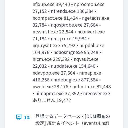
nfixup.exe 39,440 • nprocmon.exe
27,152 • ntrends.exe 186,384 •
ncompact.exe 81,424 • ngetadrs.exe
32,784 • nqosprobe.exe 27,664 •
ntsvinst.exe 22,544 • nconvert.exe
71,184 • nhttp.exe 19,984 •
nquryset.exe 75,792 • nupdall.exe
104,976 • ndaosmgr.exe 95,248 •
nicm.exe 229,392 • nqvault.exe
22,032 • nupdate.exe 154,640 •
ndavpop.exe 27,664 • nimap.exe
416,256 • nrdebug.exe 877,584 •
nweb.exe 28,176 • ndbmt.exe 82,448
• nimapmt.exe 37,392 • nrecover.exe
ありません 19,472
登場するデータベース • [DDM調査の
10.
設定] 統計＆イベント（events4.nsf）