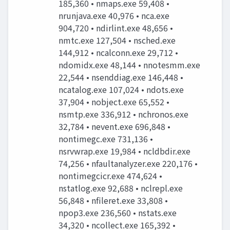
185,360 • nmaps.exe 59,408 •
nrunjava.exe 40,976 • nca.exe
904,720 • ndirlint.exe 48,656 •
nmtc.exe 127,504 • nsched.exe
144,912 • ncalconn.exe 29,712 •
ndomidx.exe 48,144 • nnotesmm.exe
22,544 • nsenddiag.exe 146,448 •
ncatalog.exe 107,024 • ndots.exe
37,904 • nobject.exe 65,552 •
nsmtp.exe 336,912 • nchronos.exe
32,784 • nevent.exe 696,848 •
nontimegc.exe 731,136 •
nsrvwrap.exe 19,984 • ncldbdir.exe
74,256 • nfaultanalyzer.exe 220,176 •
nontimegcicr.exe 474,624 •
nstatlog.exe 92,688 • nclrepl.exe
56,848 • nfileret.exe 33,808 •
npop3.exe 236,560 • nstats.exe
34,320 • ncollect.exe 165,392 •