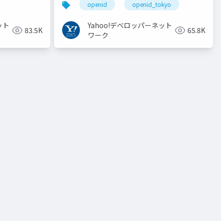
openid
openid_tokyo
ット
Yahoo!デベロッパーネット
83.5K
65.8K
ワーク