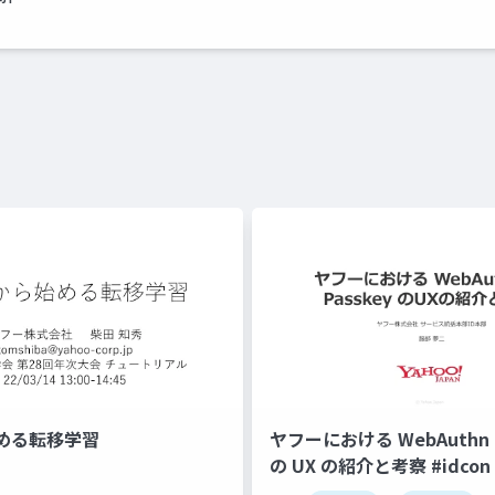
める転移学習
ヤフーにおける WebAuthn と
の UX の紹介と考察 #idcon #