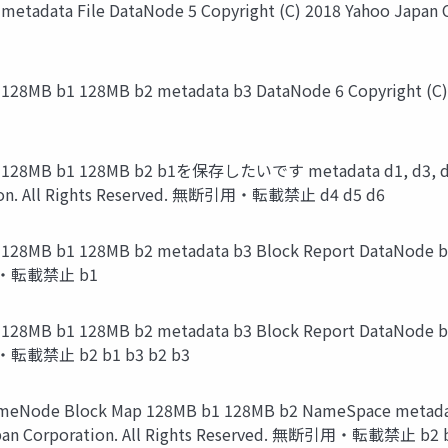
ata File DataNode 5 Copyright (C) 2018 Yahoo Japan
b1 128MB b2 metadata b3 DataNode 6 Copyright (C) 201
128MB b1 128MB b2 b1を保存したいです metadata d1, d3,
ation. All Rights Reserved. 無断引用・転載禁止 d4 d5 d6
 b1 128MB b2 metadata b3 Block Report DataNode b1 8 
断引用・転載禁止 b1
 b1 128MB b2 metadata b3 Block Report DataNode b1 b2
引用・転載禁止 b2 b1 b3 b2 b3
e Block Map 128MB b1 128MB b2 NameSpace metadata Fi
Japan Corporation. All Rights Reserved. 無断引用・転載禁止 b2 b