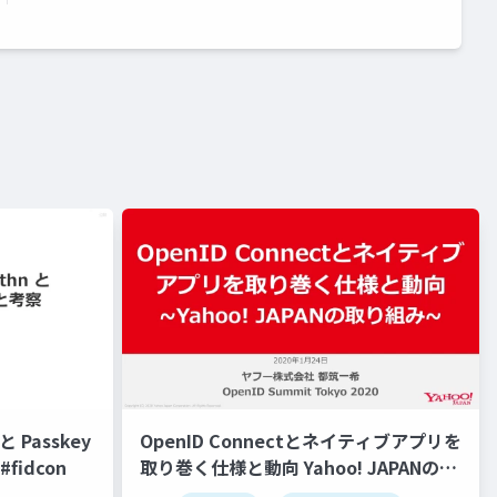
 Passkey
OpenID Connectとネイティブアプリを
fidcon
取り巻く仕様と動向 Yahoo! JAPANの取
り組み #openid #openid_tokyo