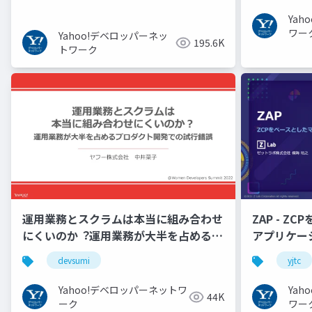
Ya
ワー
Yahoo!デベロッパーネッ
195.6K
トワーク
運用業務とスクラムは本当に組み合わせ
ZAP - Z
にくいのか︖運用業務が大半を占めるプ
アプリケーシ
ロダクト開発での試行錯誤
YJTC21 B-3
devsumi
yjtc
Yahoo!デベロッパーネットワ
Ya
44K
ーク
ワー