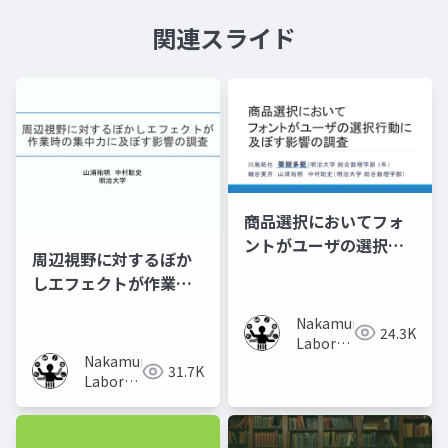
関連スライド
商品選択においてフォ
ントがユーザの選択行
周辺視野に対するぼか
動に及ぼす影響の調査
しエフェクトが作業時
の集中力に及ぼす影響
Nakamura
の調査
24.3K
Laboratory
Nakamura
(Meiji
31.7K
Laboratory
University)
(Meiji
University)