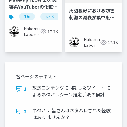
容系YouTuberの化粧フ
周辺視野における妨害
ローチャートの共有・
刺激の減衰が集中度に
化粧
メイク
化粧工程
フローチャート
取り入れ手法
及ぼす影響
Nakamura
17.3K
Laboratory
Nakamura
(Meiji
17.1K
Laboratory
University)
(Meiji
University)
各ページのテキスト
放送コンテンツに同期したツイート に
1.
よるネタバレシーン推定手法の検討
ネタバレ 皆さんはネタバレされた経験
2.
はあり ませんか？