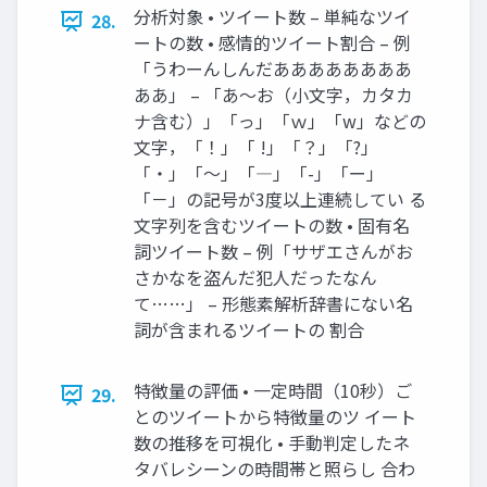
分析対象 • ツイート数 – 単純なツイ
28.
ートの数 • 感情的ツイート割合 – 例
「うわーんしんだああああああああ
ああ」 – 「あ～お（小文字，カタカ
ナ含む）」「っ」「ｗ」「w」などの
文字，「！」「 !」「？」「?」
「・」「～」「―」「-」「ー」
「－」の記号が3度以上連続してい る
文字列を含むツイートの数 • 固有名
詞ツイート数 – 例「サザエさんがお
さかなを盗んだ犯人だったなん
て……」 – 形態素解析辞書にない名
詞が含まれるツイートの 割合
特徴量の評価 • 一定時間（10秒）ご
29.
とのツイートから特徴量のツ イート
数の推移を可視化 • 手動判定したネ
タバレシーンの時間帯と照らし 合わ