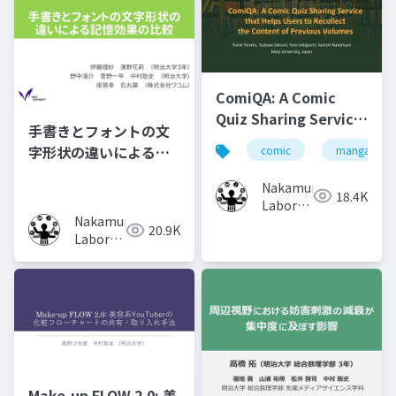
ComiQA: A Comic
Quiz Sharing Service
手書きとフォントの文
that Helps Users to
字形状の違いによる記
comic
manga
Recollect the
憶効果の比較
Content of Previous
Nakamura
18.4K
Volumes
Laboratory
Nakamura
(Meiji
20.9K
Laboratory
University)
(Meiji
University)
Make-up FLOW 2.0: 美