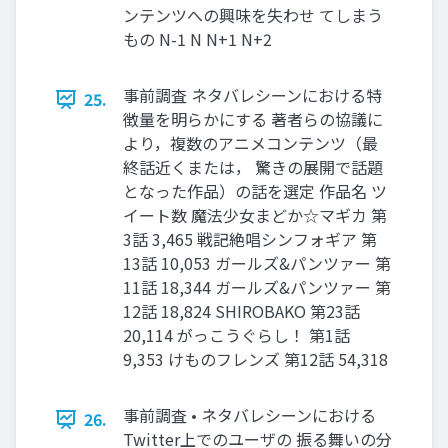
ンテンツへの興味を失わせ てしまう
もの N-1 N N+1 N+2
事前調査 ネタバレシーンにおける特
25.
徴量を明らかにする 著者らの協議に
より，複数のアニメコンテンツ（最
終話近くまたは， 驚きの展開で話題
となった作品）の話を選定 作品名 ツ
イート数 魔法少女まどか☆マギカ 第
3話 3,465 戦記絶唱シンフォギア 第
13話 10,053 ガールズ&パンツァー 第
11話 18,344 ガールズ&パンツァー 第
12話 18,824 SHIROBAKO 第23話
20,114 がっこうぐらし！ 第1話
9,353 けものフレンズ 第12話 54,318
事前調査 • ネタバレシーンにおける
26.
Twitter上でのユーザの 振る舞いの分