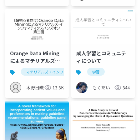
(Meiji
University)
Orange Data Mining
成人学習とコミュニテ
によるマテリアルズ・
ィについて
インフォマティクスハ
マテリアルズ・インフォマティクス
学習
データ解析学
ンズオン第三回
木野日織
13.3K
もくだい
344