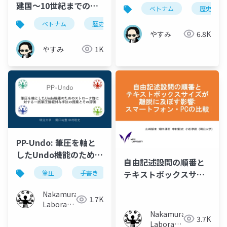
建国〜10世紀までの年
ベトナム
歴史
表
ベトナム
歴史
やすみ
6.8K
やすみ
1K
PP-Undo: 筆圧を軸と
したUndo機能のための
自由記述設問の順番と
ストローク群に対する
テキストボックスサイ
筆圧
手書き
undo
redo
一括筆圧情報付与手法
ズが離脱に及ぼす影
の提案とその評価
Nakamura
響：スマートフォン・
1.7K
Laboratory
PCの比較
Nakamura
(Meiji
3.7K
Laboratory
University)