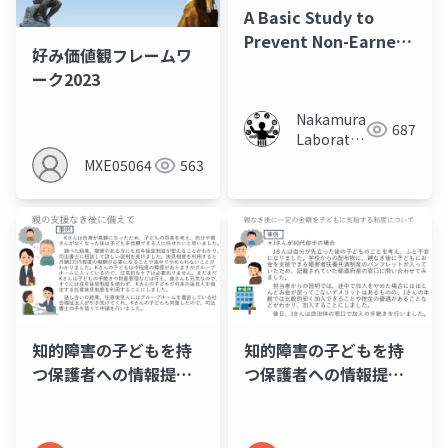
A Basic Study to
Prevent Non-Earnest
好み価値観フレームワ
Responses in Web
ーク2023
Surveys by Arranging
the Order of Open-
Nakamura
687
ended Questions
Laboratory
(Meiji
MXE05064
563
University)
知的障害の子どもを持
知的障害の子どもを持
つ保護者への情報提供
つ保護者への情報提供
資料_12_成年後見制
資料_11_障害者扶養共
度・日常生活自立支援
済制度・信託
事業