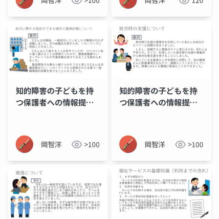
岡智洋
>100
岡智洋
120
知的障害の子どもを持
知的障害の子どもを持
つ保護者への情報提供
つ保護者への情報提供
資料_04_就労関係の相
資料_03_就職時の支援
談場所・職業訓練
岡智洋
>100
岡智洋
>100