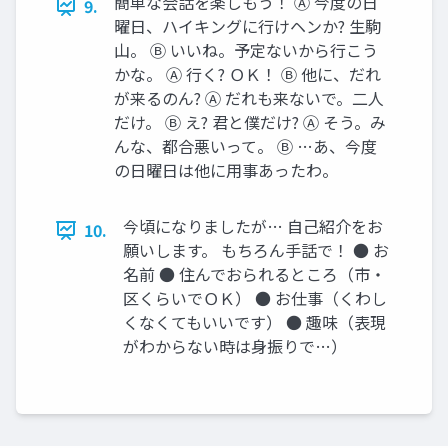
簡単な会話を楽しもう！ Ⓐ 今度の日
9.
曜日、ハイキングに行けヘンか? 生駒
山。 Ⓑ いいね。予定ないから行こう
かな。 Ⓐ 行く? ＯＫ！ Ⓑ 他に、だれ
が来るのん? Ⓐ だれも来ないで。二人
だけ。 Ⓑ え? 君と僕だけ? Ⓐ そう。み
んな、都合悪いって。 Ⓑ …あ、今度
の日曜日は他に用事あったわ。
今頃になりましたが… 自己紹介をお
10.
願いします。 もちろん手話で！ ● お
名前 ● 住んでおられるところ（市・
区くらいでＯＫ） ● お仕事（くわし
くなくてもいいです） ● 趣味（表現
がわからない時は身振りで…）