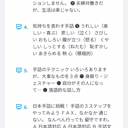
ションしません。 ➐ 夫婦共働きだ
が、生活は楽じゃない。
気持ちを表わす手話 ➊ うれしい（楽
4.
しい・喜ぶ） 悲しい（泣く） さびし
い おもしろい 腹が立つ（怒る） くや
しい しっとする（ねたむ） 恥ずかし
い あきらめる 熱 心（積極的）
手話のテクニック いろいろあります
5.
が、大事なものを３点 ● 身振り・ジ
ェスチャー ● 自分がその人になっ
て… ● 落語的な話し方
日本手話に挑戦！ 手話の３ステップを
6.
やってみよう ＦＡＸ、なかなか 通じ
ない。 なんべん行っても 留守ですわ。
Ａ 日本語対応 Ａ 日本語対応 Ｂ 手話文