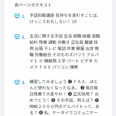
各ページのテキスト
手話初級講座 気持ちを表わすことば、
1.
けっこうおもしろい！ 10
生活に関する手話 生活 就職 結婚 退職
2.
給料 残業 通勤 共働き 正社員 離婚 採
用 出張 テレビ 電話 卒業 解雇 出世 無
職 労働組合 そのものズバリで アルバ
イト ※ 機器類 入学 パート ビデオ カ
メラ ＦＡＸ パソコン 携帯
練習してみましょう ➊ ＦＡＸ、ほと
3.
んど使わなくなったなあ。 ➋ 毎日毎
日残業で大変やわ！ ➌ 正式採用？ お
めでとう！ ➍ その手話、例えば？ ➎
時給２０００円のアルバイトって、あ
る？ ➏ 私、ケータイでコミュニケー