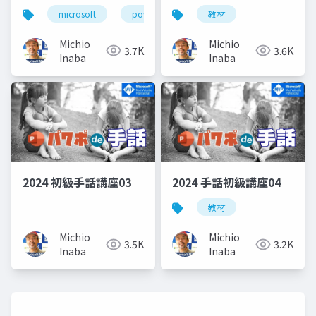
microsoft
powerpoint
教材
microsoftmvp
mi
Michio
Michio
3.7K
3.6K
Inaba
Inaba
2024 初級手話講座03
2024 手話初級講座04
教材
Michio
Michio
3.5K
3.2K
Inaba
Inaba