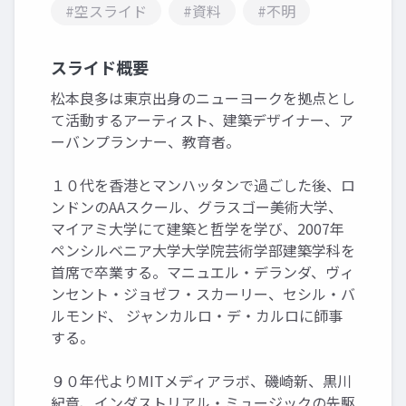
#空スライド
#資料
#不明
スライド概要
松本良多は東京出身のニューヨークを拠点とし
て活動するアーティスト、建築デザイナー、ア
ーバンプランナー、教育者。
１０代を香港とマンハッタンで過ごした後、ロ
ンドンのAAスクール、グラスゴー美術大学、
マイアミ大学にて建築と哲学を学び、2007年
ペンシルベニア大学大学院芸術学部建築学科を
首席で卒業する。マニュエル・デランダ、ヴィ
ンセント・ジョゼフ・スカーリー、セシル・バ
ルモンド、 ジャンカルロ・デ・カルロに師事
する。
９０年代よりMITメディアラボ、磯崎新、黒川
紀章、インダストリアル・ミュージックの先駆