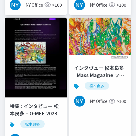
NY Office
>100
NY Office
>100
インタヴュー 松本良多
| Mass Magazine ファ
ッション ＆ アート
松本良多
2016
NY Office
>100
特集 : インタビュー 松
本良多 – O-MEE 2023
松本良多