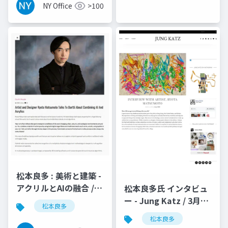
NY Office
>100
松本良多 : 美術と建築 -
アクリルとAIの融合 /
松本良多氏 インタビュ
Durtti 2017
ー - Jung Katz / 3月
松本良多
2016
松本良多