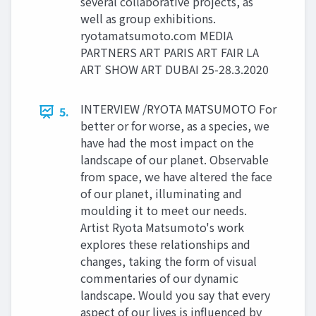
several collaborative projects, as
well as group exhibitions.
ryotamatsumoto.com MEDIA
PARTNERS ART PARIS ART FAIR LA
ART SHOW ART DUBAI 25-28.3.2020
INTERVIEW /RYOTA MATSUMOTO For
5.
better or for worse, as a species, we
have had the most impact on the
landscape of our planet. Observable
from space, we have altered the face
of our planet, illuminating and
moulding it to meet our needs.
Artist Ryota Matsumoto's work
explores these relationships and
changes, taking the form of visual
commentaries of our dynamic
landscape. Would you say that every
aspect of our lives is influenced by