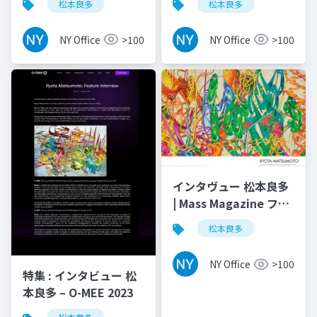
松本良多
松本良多
ミー 2023
NY Office
>100
NY Office
>100
インタヴュー 松本良多
| Mass Magazine ファ
ッション ＆ アート
松本良多
2016
NY Office
>100
特集 : インタビュー 松
本良多 – O-MEE 2023