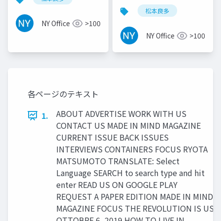
2016
松本良多
NY Office
>100
NY Office
>100
各ページのテキスト
ABOUT ADVERTISE WORK WITH US
1.
CONTACT US MADE IN MIND MAGAZINE
CURRENT ISSUE BACK ISSUES
INTERVIEWS CONTAINERS FOCUS RYOTA
MATSUMOTO TRANSLATE: Select
Language SEARCH to search type and hit
enter READ US ON GOOGLE PLAY
REQUEST A PAPER EDITION MADE IN MIND
MAGAZINE FOCUS THE REVOLUTION IS US
OTTOBRE 6, 2019 HOW TO LIVE IN