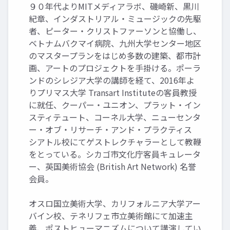
９０年代よりMITメディアラボ、磯崎新、黒川
紀章、インダストリアル・ミュージックの先駆
者、ピーター・クリストファーソンと協働し、
ベトナムバクマイ病院、九州大学センター地区
のマスタープランをはじめ多数の建築、都市計
画、アートのプロジェクトを手掛ける。ポーラ
ンドのシレジア大学の講師を経て、2016年よ
りプリマス大学 Transart Instituteの客員教授
に就任、クーパー・ユニオン、プラット・イン
スティテュート、コーネル大学、ニューセンタ
ー・オブ・リサーチ・アンド・プラクティス
シアトル校にてゲストレクチャラーとして教鞭
をとっている。シカゴ市文化庁客員キュレータ
ー、英国美術協会 (British Art Network) 名誉
会員。
オスロ国立美術大学、カリフォルニア大学アー
バイン校、テネリフェ市立美術館にて加速主
義、ポストヒューマニズムについて講演してい