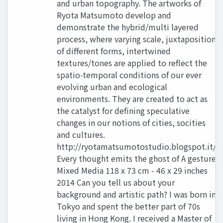
and urban topography. The artworks of
Ryota Matsumoto develop and
demonstrate the hybrid/multi layered
process, where varying scale, juxtaposition
of different forms, intertwined
textures/tones are applied to reflect the
spatio-temporal conditions of our ever
evolving urban and ecological
environments. They are created to act as
the catalyst for defining speculative
changes in our notions of cities, socities
and cultures.
http://ryotamatsumotostudio.blogspot.it/
Every thought emits the ghost of A gesture
Mixed Media 118 x 73 cm - 46 x 29 inches
2014 Can you tell us about your
background and artistic path? I was born in
Tokyo and spent the better part of 70s
living in Hong Kong. I received a Master of