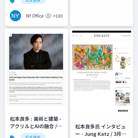
松本良多
NY Office
>100
松本良多 : 美術と建築 -
アクリルとAIの融合 /
松本良多氏 インタビュ
Durtti 2017
ー - Jung Katz / 3月
松本良多