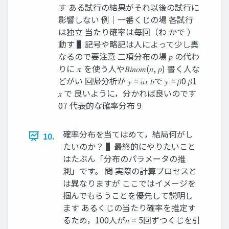
す ある試行の結果がそれ以後の試行に
影響しない 例｜一番くじの場 各試行
は独立 当たり確率は毎回（わ かで ）
動す ▌記号や略記は人によって少し異
なるので要注意 二項分布の場 𝑝 の代わ
りに 𝜋 を使う人や𝐵𝑖𝑛𝑜𝑚(𝑛, 𝑝) 書く人な
どがい 回帰分析が 𝑦 = 𝑎𝑥 𝑏で 𝑦 = 𝛽0 𝛽1
𝑥 で 良いように，分かれば良いのです
07 代表的な確率分布 9
確率分布を当てはめて，結局何がし
10.
たいのか？ ▌最終的にやりたいこと
はたぶん「分布のパラメータの推
測」です。 問 実際の計算プロセスと
は異なりますが ここではイメージを
掴んでもらうことを優先して説明し
ます あるくじの当たり確率を推定す
るため，100人が𝑛 = 5回ずつくじを引