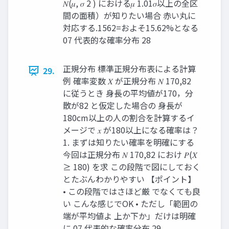
𝑁(𝜇, 𝜎 2 ) における𝜇 1.01𝜎以上の全区
間の面積）が知りたい場合 赤い丸に
対応する.1562=およそ15.62%となる
07 代表的な確率分布 28
正規分布 標準正規分布表による計算
29.
例 確率変数 𝑋 が正規分布 𝑁 170,82
に従うとき 身長の平均値が170，分
散が82 と仮定した場合の 身長が
180cm以上の人の割合を計算するイ
メージで 𝑥 が180以上になる確率は？
1. まずは知りたい確率を明確にする
今回は正規分布 𝑁 170,82 におけ 𝑃(𝑋
≥ 180) を求 この段階で図にしておく
とたぶんわかりやすい 【ポイント】
• この段階ではさほど厳 でなくても良
い こんな感じでOK • ただし「範囲の
端が平均値よ 上か下か」だけは明確
に 07 代表的な確率分布 29