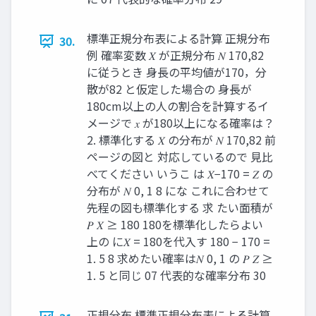
標準正規分布表による計算 正規分布
30.
例 確率変数 𝑋 が正規分布 𝑁 170,82
に従うとき 身長の平均値が170，分
散が82 と仮定した場合の 身長が
180cm以上の人の割合を計算するイ
メージで 𝑥 が180以上になる確率は？
2. 標準化する 𝑋 の分布が 𝑁 170,82 前
ページの図と 対応しているので 見比
べてください いうこ は 𝑋−170 = 𝑍 の
分布が 𝑁 0, 1 8 にな これに合わせて
先程の図も標準化する 求 たい面積が
𝑃 𝑋 ≥ 180 180を標準化したらよい
上の に𝑋 = 180を代入す 180 − 170 =
1. 5 8 求めたい確率は𝑁 0, 1 の 𝑃 𝑍 ≥
1. 5 と同じ 07 代表的な確率分布 30
正規分布 標準正規分布表による計算