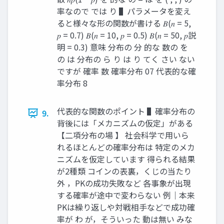
率なので では り ▌パラメータを変え
ると様々な形の関数が書ける 𝐵(𝑛 = 5,
𝑝 = 0.7) 𝐵(𝑛 = 10, 𝑝 = 0.5) 𝐵(𝑛 = 50, 𝑝説
明 = 0.3) 意味 分布の 分 的な 数の を
の は 分布の ら り は り てく さい ない
ですが 確率 数 確率分布 07 代表的な確
率分布 8
代表的な関数のポイント ▌確率分布の
9.
背後には「メカニズムの仮定」がある
【二項分布の場 】 社会科学で用いら
れるほとんどの確率分布は 特定のメカ
ニズムを仮定しています 得られる結果
が2種類 コインの表裏，くじの当たり
外 ，PKの成功失敗など 各事象が出現
する確率が途中で変わらない 例｜本来
PKは繰り返しや対戦相手などで成功確
率が わ が，そういった 動は無い みな