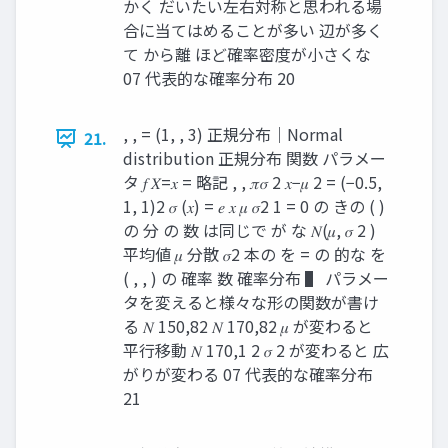
かく だいたい左右対称と思われる場
合に当てはめることが多い 辺が多く
て から離 ほど確率密度が小さくな
07 代表的な確率分布 20
, , = (1, , 3) 正規分布｜Normal
21.
distribution 正規分布 関数 パラメー
タ 𝑓 𝑋=𝑥 = 略記 , , 𝜋𝜎 2 𝑥−𝜇 2 = (−0.5,
1, 1)2 𝜎 (𝑥) = 𝑒 𝑥 𝜇 𝜎2 1 = 0 の きの ( )
の 分 の 数 は同じで が な 𝑁(𝜇, 𝜎 2 )
平均値 𝜇 分散 𝜎2 本の を = の 的な を
( , , ) の 確率 数 確率分布 ▌ パラメー
タを変えると様々な形の関数が書け
る 𝑁 150,82 𝑁 170,82 𝜇 が変わると
平行移動 𝑁 170,1 2 𝜎 2 が変わると 広
がりが変わる 07 代表的な確率分布
21