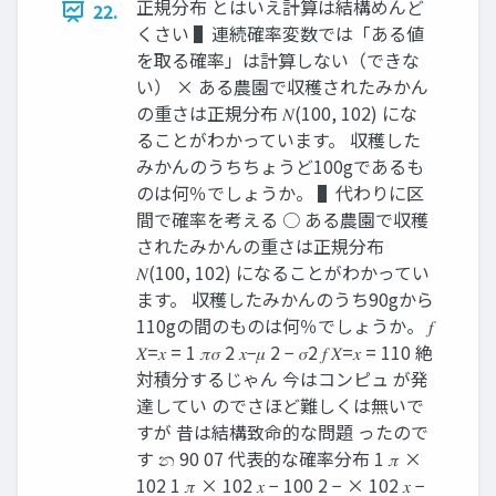
正規分布 とはいえ計算は結構めんど
22.
くさい ▌連続確率変数では「ある値
を取る確率」は計算しない（できな
い） × ある農園で収穫されたみかん
の重さは正規分布 𝑁(100, 102) にな
ることがわかっています。 収穫した
みかんのうちちょうど100gであるも
のは何％でしょうか。 ▌代わりに区
間で確率を考える ○ ある農園で収穫
されたみかんの重さは正規分布
𝑁(100, 102) になることがわかってい
ます。 収穫したみかんのうち90gから
110gの間のものは何％でしょうか。 𝑓
𝑋=𝑥 = 1 𝜋𝜎 2 𝑥−𝜇 2 − 𝜎2 𝑓 𝑋=𝑥 = 110 絶
対積分するじゃん 今はコンピュ が発
達してい のでさほど難しくは無いで
すが 昔は結構致命的な問題 ったので
す න 90 07 代表的な確率分布 1 𝜋 ×
102 1 𝜋 × 102 𝑥 − 100 2 − × 102 𝑥 −