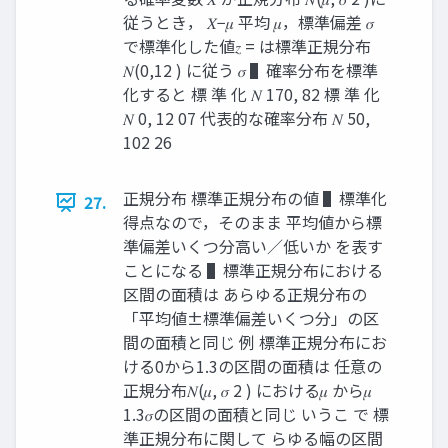
従うとき， 𝑋−𝜇 平均 𝜇，標準偏差 𝜎
で標準化した値𝑧 = は標準正規分布
𝑁(0,12 ) に従う 𝜎 ▌確率分布を標準
化すると 標 準 化 𝑁 170, 82 標 準 化
𝑁 0, 12 07 代表的な確率分布 𝑁 50,
102 26
正規分布 標準正規分布の値 ▌標準化
27.
得点なので，そのまま 平均値から標
準偏差いくつ分高い／低いか を表す
ことになる ▌標準正規分布における
区間の面積は あらゆる正規分布の
「平均値±標準偏差いくつ分」の区
間の面積と同じ 例 標準正規分布にお
ける0から1.3の区間の面積は 任意の
正規分布𝑁(𝜇, 𝜎 2 ) における𝜇 から𝜇
1.3𝜎の区間の面積と同じ いうこ で 標
準正規分布に関して らゆる幅の区間