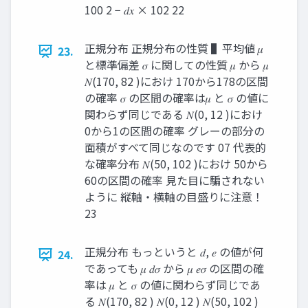
100 2 − 𝑑𝑥 × 102 22
正規分布 正規分布の性質 ▌平均値 𝜇
23.
と標準偏差 𝜎 に関しての性質 𝜇 から 𝜇
𝑁(170, 82 )におけ 170から178の区間
の確率 𝜎 の区間の確率は𝜇 と 𝜎 の値に
関わらず同じである 𝑁(0, 12 )におけ
0から1の区間の確率 グレーの部分の
面積がすべて同じなのです 07 代表的
な確率分布 𝑁(50, 102 )におけ 50から
60の区間の確率 見た目に騙されない
ように 縦軸・横軸の目盛りに注意！
23
正規分布 もっというと 𝑑, 𝑒 の値が何
24.
であっても 𝜇 𝑑𝜎 から 𝜇 𝑒𝜎 の区間の確
率は 𝜇 と 𝜎 の値に関わらず同じであ
る 𝑁(170, 82 ) 𝑁(0, 12 ) 𝑁(50, 102 )