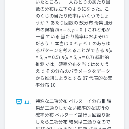
いたところ， 一人ひとりのあたり回
数の分布は左下のようになった。こ
のくじの当たり確率はいくつでしょ
うか？ あたり回数の 数分布 母集団分
布の候補 𝐵(𝑛 = 5, 𝑝 = 0. ) これと形が
一番 ている 当たり確率はおよそ0.2
だろう！ 本当は 0 ≤ 𝑝 ≤ 1 のあらゆ
るパターンを考えることができる 𝐵(𝑛
= 5, 𝑝 = 0.5) 𝐵(𝑛 = 5, 𝑝 = 0.7) 統計的
推測では，確率分布を当てはめたう
えで その分布のパラメータをデータ
から推測しようとする 07 代表的な確
率分布 10
特殊な二項分布 ベルヌーイ分布 ▌結
11.
果が二通りしかない確率的な試行の
確率分布 ベルヌーイ試行 𝑛 回繰り返
したら二項分布 結果は二通りなので
𝑋は0か1しか らない 関数 パラメータ