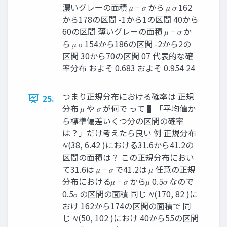
濃いグレーの面積 𝜇 − 𝜎 から 𝜇 𝜎 162
から178の区間 -1から1の区間 40から
60の区間 薄いグレーの面積 𝜇 − 𝜎 か
ら 𝜇 𝜎 154から186の区間 -2から2の
区間 30から70の区間 07 代表的な確
率分布 およそ 0.683 およそ 0.954 24
つまり正規分布における確率は 正規
25.
分布 𝜇 や 𝜎 が何で って ▌「平均値か
ら標準偏差いくつ分の区間の確率
は？」だけ考えたら良い 例 正規分布
𝑁(38, 6.42 )における31.6から41.2の
区間の面積は？ この正規分布におい
て31.6は 𝜇 − 𝜎 で41.2は 𝜇 任意の正規
分布における𝜇 − 𝜎 から𝜇 0.5𝜎 なので
0.5𝜎 の区間の面積 同じ 𝑁(170, 82 )に
おけ 162から174の区間の面積で 同
じ 𝑁(50, 102 )におけ 40から55の区間