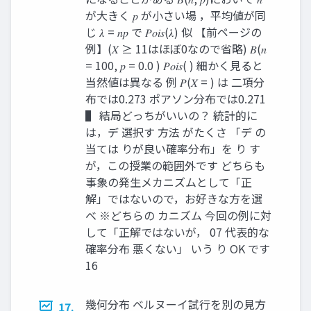
が大きく 𝑝 が小さい場 ，平均値が同
じ 𝜆 = 𝑛𝑝 で 𝑃𝑜𝑖𝑠(𝜆) 似 【前ページの
例】(𝑋 ≥ 11はほぼ0なので省略) 𝐵(𝑛
= 100, 𝑝 = 0.0 ) 𝑃𝑜𝑖𝑠( ) 細かく見ると
当然値は異なる 例 𝑃(𝑋 = ) は 二項分
布では0.273 ポアソン分布では0.271
▌ 結局どっちがいいの？ 統計的に
は，デ 選択す 方法 がたくさ 「デ の
当ては りが良い確率分布」を り す
が，この授業の範囲外です どちらも
事象の発生メカニズムとして「正
解」ではないので，お好きな方を選
べ ※どちらの カニズム 今回の例に対
して「正解ではないが， 07 代表的な
確率分布 悪くない」 いう り OK です
16
幾何分布 ベルヌーイ試行を別の見方
17.