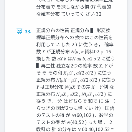
分布表で を探しながら慣 07 代表的
な確率分布 ていってく さい 32
正規分布の性質 正規分布 ▌ 形変換
33.
標準正規分布への 換ではこの性質を
利用してい した 2 ) に従う き， 確率
数 𝑋 が正規分布 𝑁(𝜇, 𝜎 資料02 p. 16
換した 数 𝑎𝑋 𝑏 は𝑁 𝑎𝜇 𝑏, 𝑎2 𝜎 2 に従う
▌再生性 独立な2つの確率 数 𝑋, 𝑌 が
そ ぞ その和 𝑋 𝜇𝑌 , 𝜎𝑋2 𝜎𝑌2 ) に従う
正規分布 𝑁(𝜇𝑋 − 𝜇𝑌 , 𝜎𝑋2 𝜎𝑌2 ) に従う
𝑌 は正規分布 𝑁(𝜇𝑋 その差 𝑋 − 𝑌 例 な
正規分布 𝑁 𝜇𝑋 , 𝜎𝑋2 , 𝑁(𝜇𝑌 , 𝜎𝑌2 ) に
従う き， 分 はどちらで 和で に 注 （
らつきの 因が2つに増 てい け） 国語
のテストの得 が 𝑁(60,102 )，数学の
テストの得 が 𝑁(40,52 ) った場 ， 2
教科の 計 の分布は 𝑁 60 40,102 52 =