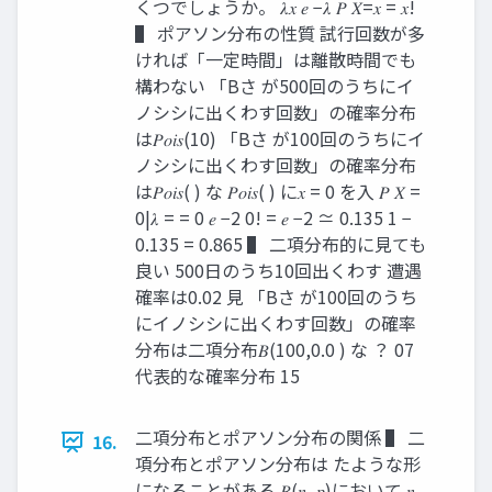
くつでしょうか。 𝜆𝑥 𝑒 −𝜆 𝑃 𝑋=𝑥 = 𝑥!
▌ ポアソン分布の性質 試行回数が多
ければ「一定時間」は離散時間でも
構わない 「Bさ が500回のうちにイ
ノシシに出くわす回数」の確率分布
は𝑃𝑜𝑖𝑠(10) 「Bさ が100回のうちにイ
ノシシに出くわす回数」の確率分布
は𝑃𝑜𝑖𝑠( ) な 𝑃𝑜𝑖𝑠( ) に𝑥 = 0 を入 𝑃 𝑋 =
0|𝜆 = = 0 𝑒 −2 0! = 𝑒 −2 ≃ 0.135 1 −
0.135 = 0.865 ▌ 二項分布的に見ても
良い 500日のうち10回出くわす 遭遇
確率は0.02 見 「Bさ が100回のうち
にイノシシに出くわす回数」の確率
分布は二項分布𝐵(100,0.0 ) な ？ 07
代表的な確率分布 15
二項分布とポアソン分布の関係 ▌ 二
16.
項分布とポアソン分布は たような形
になることがある 𝐵(𝑛, 𝑝)において 𝑛