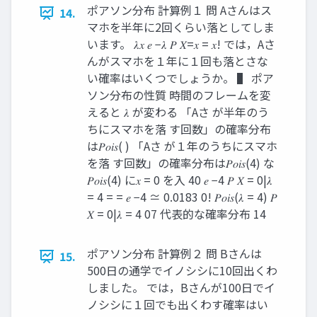
ポアソン分布 計算例１ 問 Aさんはス
14.
マホを半年に2回くらい落としてしま
います。 𝜆𝑥 𝑒 −𝜆 𝑃 𝑋=𝑥 = 𝑥! では，Aさ
んがスマホを１年に１回も落とさな
い確率はいくつでしょうか。 ▌ ポア
ソン分布の性質 時間のフレームを変
えると 𝜆 が変わる 「Aさ が半年のう
ちにスマホを落 す回数」の確率分布
は𝑃𝑜𝑖𝑠( ) 「Aさ が１年のうちにスマホ
を落 す回数」の確率分布は𝑃𝑜𝑖𝑠(4) な
𝑃𝑜𝑖𝑠(4) に𝑥 = 0 を入 40 𝑒 −4 𝑃 𝑋 = 0|𝜆
= 4 = = 𝑒 −4 ≃ 0.0183 0! 𝑃𝑜𝑖𝑠(𝜆 = 4) 𝑃
𝑋 = 0|𝜆 = 4 07 代表的な確率分布 14
ポアソン分布 計算例２ 問 Bさんは
15.
500日の通学でイノシシに10回出くわ
しました。 では，Bさんが100日でイ
ノシシに１回でも出くわす確率はい