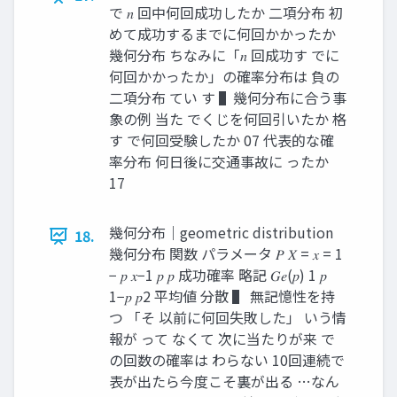
で 𝑛 回中何回成功したか 二項分布 初
めて成功するまでに何回かかったか
幾何分布 ちなみに「𝑛 回成功す でに
何回かかったか」の確率分布は 負の
二項分布 てい す ▌幾何分布に合う事
象の例 当た でくじを何回引いたか 格
す で何回受験したか 07 代表的な確
率分布 何日後に交通事故に ったか
17
幾何分布｜geometric distribution
18.
幾何分布 関数 パラメータ 𝑃 𝑋 = 𝑥 = 1
− 𝑝 𝑥−1 𝑝 𝑝 成功確率 略記 𝐺𝑒(𝑝) 1 𝑝
1−𝑝 𝑝2 平均値 分散 ▌ 無記憶性を持
つ 「そ 以前に何回失敗した」 いう情
報が って なくて 次に当たりが来 で
の回数の確率は わらない 10回連続で
表が出たら今度こそ裏が出る …なん