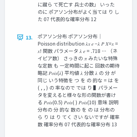
に蹴ら て死亡す 兵士の数」 いった
のに ポアソン分布がよく当ては り し
た 07 代表的な確率分布 12
ポアソン分布 ポアソン分布｜
13.
Poisson distribution 𝜆𝑥 𝑒 −𝜆 𝑃 𝑋=𝑥 =
𝑥! 関数 パラメータ 𝜆 𝑒 = .718 … （ネ
イピア数） さっきの 𝜋 みたいな特殊
な定数 も 一定時間に起こ 回数の期待
略記 𝑃𝑜𝑖𝑠(𝜆) 平均値 𝜆 分散 𝜆 の 分 が
同じ いう特徴を つ を の 的な = は を
( , , ) の 率なので では り ▌パラメー
タを変えると様々な形の関数が書け
る 𝑃𝑜𝑖𝑠(0.5) 𝑃𝑜𝑖𝑠( ) 𝑃𝑜𝑖𝑠(10) 意味 説明
分布の 分 的な 数の を の は 分布の
ら り は り てく さい ないですが 確率
数 確率分布 07 代表的な確率分布 13