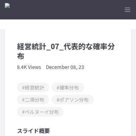
Ope
経営統計_07_代表的な確率分
布
8.4K Views
December 08, 23
#経営統計
#確率分布
#二項分布
#ポアソン分布
#ベルヌーイ分布
スライド概要