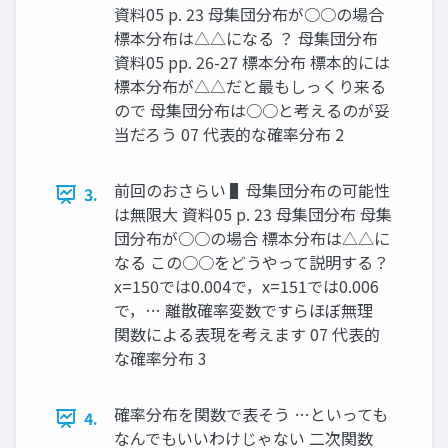
資料05 p. 23 母集団分布が○○の場合
標本分布は△△になる ？ 母集団分布
資料05 pp. 26-27 標本分布 標本的には
標本分布が△△だと最もしっくり来る
ので 母集団分布は○○と考えるのが妥
当だろう 07 代表的な確率分布 2
前回のおさらい ▌母集団分布の可能性
3.
は無限大 資料05 p. 23 母集団分布 母集
団分布が○○の場合 標本分布は△△に
なる この○○をどうやって説明する？
x=150では0.004で，x=151では0.006
で，… 離散確率変数ですらほぼ無理
関数による表現を考えます 07 代表的
な確率分布 3
確率分布を関数で表そう …といっても
4.
なんでもいいわけじゃない 二次関数