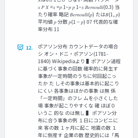
𝑥 𝑃 𝑋 =𝑥 =𝑝 1−𝑝 𝑝 1−𝑥 𝐵𝑒𝑟𝑛𝑜𝑢𝑙𝑙𝑖(0.3) 当
たり確率 略記 𝐵𝑒𝑟𝑛𝑜𝑢𝑙𝑙𝑖(𝑝) たは𝐵(1, 𝑝)
平均値 𝑝 分散 𝑝(1 − 𝑝) 07 代表的な確
率分布 11
ポアソン分布 カウントデータの場合
12.
シ オン・ドニ・ポアソン(1781-
1840) Wikipediaより ▌ポアソン過程
に基づく事象の回数 確率的に発生す
事象が一定時間のうちに何回起こっ
たか た しその事象は基本的に起こり
にくい 各事象はほかの事象 は無 係
「一定時間」のフレ ムを小さくした
場 事象が起こりやすくな 確 ほぼ０
いうこ 的な のは無し ▌ ポアソン分
布に合う事象の例 １日にコンビニに
来 客の数 １ヶ月に起こ 地震の数 １
年に倒産す 企業の数 歴史的には「馬