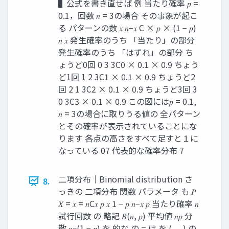
▌公式を書き直せば 例 当たり確率 𝑝 =
0.1，回数 𝑛 = 3の場合 その事象が起こ
る パターンの数 𝑥 𝑛−𝑥 C × 𝑝 × (1 − 𝑝)
𝑛 𝑥 発生確率のうち 「当たり」の部分
発生確率のうち 「はずれ」の部分 ち
ょうど0回 0 3 3C0 × 0.1 × 0.9 ちょう
ど1回 1 2 3C1 × 0.1 × 0.9 ちょうど2
回 2 1 3C2 × 0.1 × 0.9 ちょうど3回 3
0 3C3 × 0.1 × 0.9 この図には𝑝 = 0.1,
𝑛 = 3の場合に取りうる値の 全パターン
とその確率が表示されていることにな
ります 各点の高さをすべて足すと１に
なっている 07 代表的な確率分布 7
二項分布｜Binomial distribution さ
8.
っきの 二項分布 関数 パラメータ も 𝑃
𝑋 = 𝑥 = 𝑛C𝑥 𝑝 𝑥 1 − 𝑝 𝑛−𝑥 𝑝 当たり確率 𝑛
試行回数 の 略記 𝐵(𝑛, 𝑝) 平均値 𝑛𝑝 分
散 𝑛𝑝(1 − 𝑝) を 的な の = は を ( , , ) の