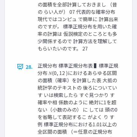
の面積を全部計算しておきまし （昔
の らい人が） 07 代表的な確率分布
現代ではコンピュ で簡単に 計算出来
のですが， 標準正規分布を用いた確
率の計算は 仮説検定のところとも多
少関係するので 計算方法を理解して
もらいたいのです。 27
正規分布 標準正規分布表 ▌標準正規
28.
分布 𝑁(0, 12 )におけるあらゆる区間
の面積（確率）を計算した表 大抵の
統計学のテキストの 後ろについてい
す いは検索したら すぐ見つかり す
確率や相 係数のように 絶対に1を超
ない（小数のみの） に しては 頭の0
を省略して表記するこ がよく り す
例 標準正規分布における1.01以上の
全区間の面積 （＝任意の正規分布