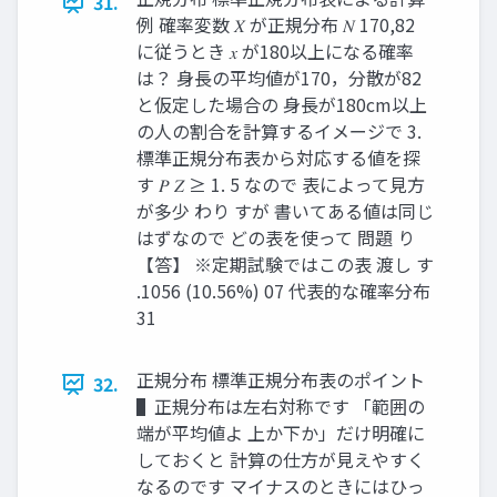
31.
例 確率変数 𝑋 が正規分布 𝑁 170,82
に従うとき 𝑥 が180以上になる確率
は？ 身長の平均値が170，分散が82
と仮定した場合の 身長が180cm以上
の人の割合を計算するイメージで 3.
標準正規分布表から対応する値を探
す 𝑃 𝑍 ≥ 1. 5 なので 表によって見方
が多少 わり すが 書いてある値は同じ
はずなので どの表を使って 問題 り
【答】 ※定期試験ではこの表 渡し す
.1056 (10.56%) 07 代表的な確率分布
31
正規分布 標準正規分布表のポイント
32.
▌正規分布は左右対称です 「範囲の
端が平均値よ 上か下か」だけ明確に
しておくと 計算の仕方が見えやすく
なるのです マイナスのときにはひっ