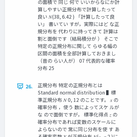
の面積で 同じ 何で いいからなにか計
算しやすい正規分布で計算したって
良い 𝑁(38, 6.42 ) 「計算したって良
い」 書いてい すが，実際にはど な正
規分布を 代わりに持ってきて 計算は
割と面倒です（結局積分が ） そこで
特定の正規分布に関して らゆる幅の
区間の面積を全部計算しておきまし
（昔の らい人が） 07 代表的な確率
分布 25
正規分布 特定の正規分布とは
26.
Standard normal distribution ▌標
準正規分布 𝑁 0, 12 のことです。 𝑥 の
確率分布 ，使う 数によってスケ ルが
な ので面倒ですが， 標準化得点 𝑧 の
確率分布であれば変数のスケールに
よらないので 常に同じ分布を使 す あ
る確率変数 𝑋 が正規分布 𝑁(𝜇, 𝜎 2 )に