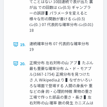
てことはない 10回連続で表が出た 裏
が出 での回数は 𝐺𝑒(0.5) ギャンブラ
ーの誤謬 ▌パラメータを変えると
様々な形の関数が書ける 𝐺𝑒(0.5)
𝐺𝑒(0. ) 07 代表的な確率分布 𝐺𝑒(0.01)
18
連続確率分布 07 代表的な確率分布
19.
19
正規分布 左右対称の山 アブ ▌たぶん
20.
最も重要な確率分布 ム・ド・モアブ
ル(1667-1754) 正規分布を見つけた
さ 人 Wikipediaより ▌なぜかいろい
ろな場面で登場する 人間の身長や 重
などの身 的・心理的特徴 果物の重さ
工場で作った部品の重さ・長さ ▌左
右対称の山 確率 数の発生 カニズムは