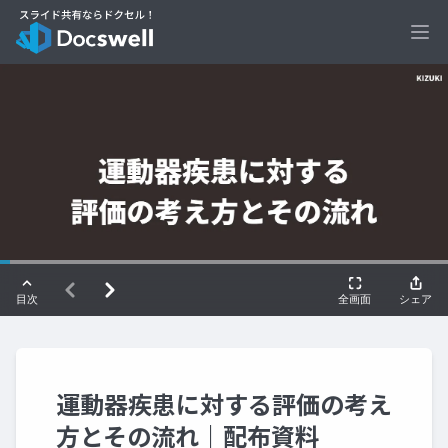
Ope
運動器疾患に対する評価の考え
方とその流れ｜配布資料