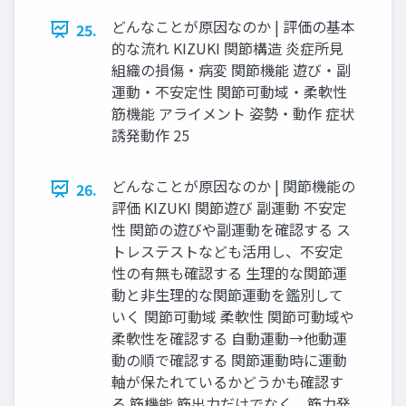
どんなことが原因なのか | 評価の基本
25.
的な流れ KIZUKI 関節構造 炎症所見
組織の損傷・病変 関節機能 遊び・副
運動・不安定性 関節可動域・柔軟性
筋機能 アライメント 姿勢・動作 症状
誘発動作 25
どんなことが原因なのか | 関節機能の
26.
評価 KIZUKI 関節遊び 副運動 不安定
性 関節の遊びや副運動を確認する ス
トレステストなども活用し、不安定
性の有無も確認する 生理的な関節運
動と非生理的な関節運動を鑑別して
いく 関節可動域 柔軟性 関節可動域や
柔軟性を確認する 自動運動→他動運
動の順で確認する 関節運動時に運動
軸が保たれているかどうかも確認す
る 筋機能 筋出力だけでなく、筋力発