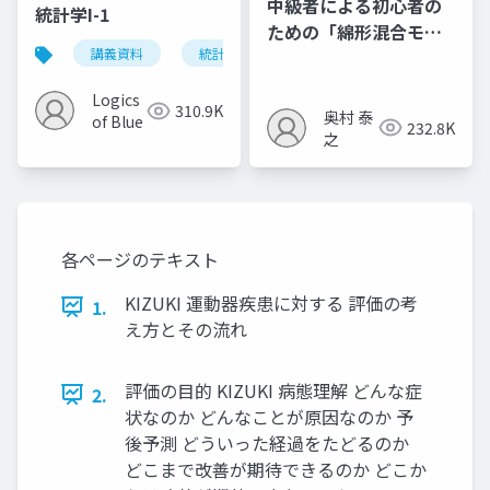
中級者による初心者の
統計学I-1
ための「綿形混合モデ
講義資料
統計学
ル」
Logics
310.9K
奥村 泰
of Blue
232.8K
之
各ページのテキスト
KIZUKI 運動器疾患に対する 評価の考
1.
え方とその流れ
評価の目的 KIZUKI 病態理解 どんな症
2.
状なのか どんなことが原因なのか 予
後予測 どういった経過をたどるのか
どこまで改善が期待できるのか どこか