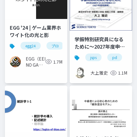
EGG '24 | ゲーム業界ホ
ワイト化の光と影
学振特別研究員になる
ために～2027年度申請
egg24
プロ
版
jsps
pd
dc
EGG（EEKANJI
1.7M
NO GAME
GAKKAI）
大上雅史
1.1M