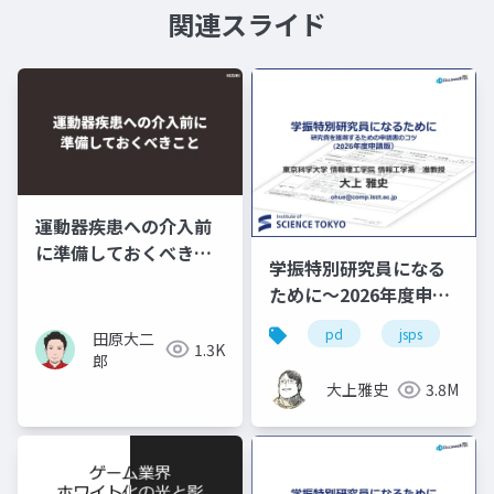
関連スライド
運動器疾患への介入前
に準備しておくべきこ
学振特別研究員になる
と
ために～2026年度申請
版
pd
jsps
学
田原大二
1.3K
郎
大上雅史
3.8M