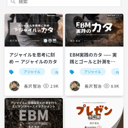
アジャイルを思考に刻
EBM実践のカタ —— 実
め ー アジャイルのカタ
践とゴールと計測を結
びつけるアジャイルの
アジャイル
agile
アジャイルのカタ
アジャイル
agile
agile 
ありたい姿へ
#RSGT2026
長沢 智治
2.9K
長沢 智治
8.9K