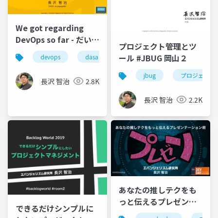
We got regarding
DevOps so far - だいた
プロジェクト管理とツ
いわかる DevOps
ール #JBUG 岡山２
devops
dasa
jbug
プロジェクト
長沢 智治
2.8K
長沢 智治
2.2K
あなたの推しテクをも
っと伝えるプレゼンテ
できるだけシンプルに
ーション術