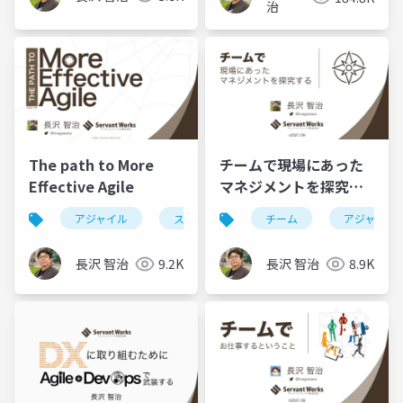
治
The path to More
チームで現場にあった
Effective Agile
マネジメントを探究す
る
アジャイル
スクラム
チーム
アジャイル
長沢 智治
9.2K
長沢 智治
8.9K