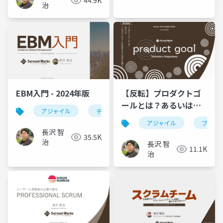
44.9K
治
EBM入門 - 2024年版
【反転】プロダクトゴ
ールとは？あるいはプ
アジャイル
チーム開発
agile
ebm
ロダクトのゴールを設
アジャイル
プロダ
定するには何が必要
長沢 智
35.5K
か？
治
長沢 智
11.1K
治