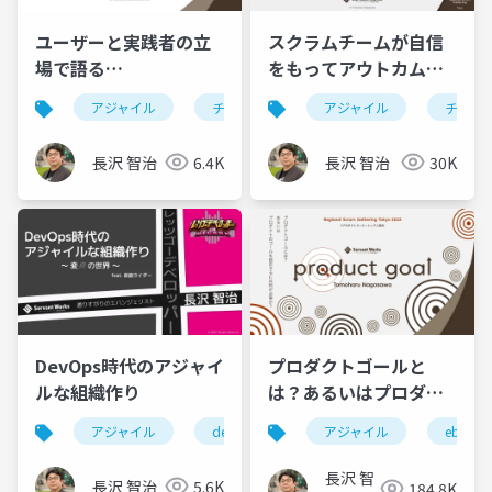
ユーザーと実践者の立
スクラムチームが自信
場で語る
をもってアウトカムと
PROFESSIONAL
スプリント活動に集中
アジャイル
チーム開発
アジャイル
agile
チーム
SCRUMと日本でのアジ
するためのコツ
ャイルの展望それから
長沢 智治
6.4K
長沢 智治
30K
アジャイルコーチ活用
のススメ
DevOps時代のアジャイ
プロダクトゴールと
ルな組織作り
は？あるいはプロダク
トのゴールを設定する
アジャイル
devops
チーム開発
アジャイル
経験主義
ebm
には何が必要か？
#RSGT2022
長沢 智
長沢 智治
5.6K
184.8K