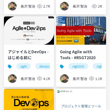
長沢 智治
2.7K
長沢 智治
2K
アジャイルとDevOps -
Going Agile with
はじめる前に
Tools - #RSGT2020
agile
devops
アジャイル
rsgt2020
コラボレーショ
rsgt
長沢 智治
4.1K
長沢 智治
1.1K