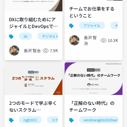
チームでお仕事をする
ということ
DXに取り組むためにア
ジャイルとDevOpsで武
アジャイル
チーム
装する
dx
デジタルトランスフォーメーション
アジャイ
長沢 智
10.3K
治
長沢 智治
7.9K
2つのモードで学ぶ辛く
「正解のない時代」の
ないスクラム
チームワーク
#RSGT2021
rsgt2021
スクラム
アジャイル
windowsgirls2020summer
rsgt