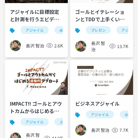
アジャイルに目標設定
ゴールとイテレーショ
と計測を行うエビデン
ンとTDDで上手くいく
スベースドマネジメン
プレゼン作成術
アジャイル
ebm
agile
プレゼン
アジャイ
ト
長沢 智
長沢 智治
2.6K
13.7K
治
IMPACT!! ゴールとアウ
ビジネスアジャイル
トカムからはじめる経
アジャイル
dx
験的アプローチ
アジャイル
スクラム
ebm
ゴール設定
#RSGT2025
長沢 智治
7.7K
長沢 智