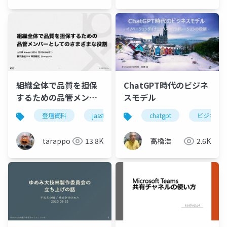
組織全体で品質を担保
ChatGPT時代のビジネ
するための品管メンバ
スモデル
ーとしてのさまざまな
登壇資料
jasst
jasst kansai
chatgpt
qa
ビジネス
役割
tarappo
13.8K
高橋浩
2.6K