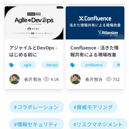
Microsoft
MVP 👉
❤️
SharePoint
アジャイルとDevOps -
Confluence - 活きた情
はじめる前に
報共有による現場改善
agile
devops
アジャイル
confluence
コラボレーショ
情報共
長沢 智治
4.1K
長沢 智治
752
#コラボレーション
#脅威モデリング
#情報セキュリティ
#リスクマネジメント