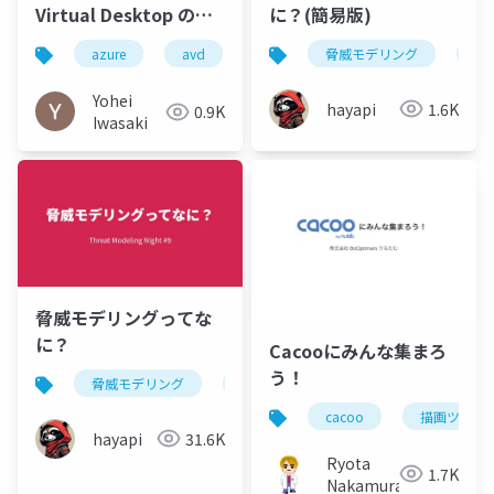
に？(簡易版)
Virtual Desktop のセ
キュアコラボレーショ
脅威モデリング
thr
azure
avd
ン
Yohei
hayapi
1.6K
0.9K
Iwasaki
脅威モデリングってな
に？
Cacooにみんな集まろ
う！
脅威モデリング
threat modeling
cacoo
描画ツール
hayapi
31.6K
Ryota
1.7K
Nakamura