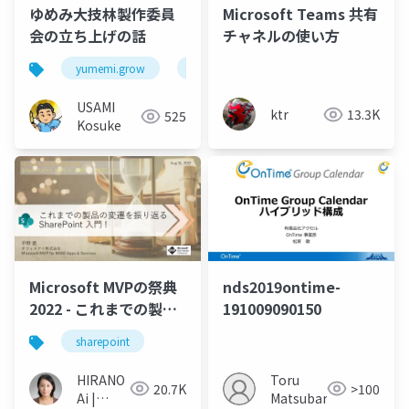
ゆめみ大技林製作委員
Microsoft Teams 共有
会の立ち上げの話
チャネルの使い方
yumemi.grow
技術書
USAMI
ktr
13.3K
525
Kosuke
Microsoft MVPの祭典
nds2019ontime-
2022 - これまでの製品
191009090150
の変遷を振り返る
sharepoint
SharePoint 入門 !
HIRANO
Toru
20.7K
>100
Ai |
Matsubara