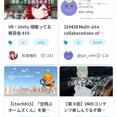
VR・Unity 頑張ってる
210428 Multi-site
報告会 #10
collaborations of
local XR developer
vr
unity
vrm
vrchat
xr
devrel
初心者
s
communities
through "being-
紅坂柚月
231
@jun_mh4g
110
included-driven"
participation of
meetups
【第９回】VRのコンテ
【Ltech#15】「空飛ぶ
ンツ楽しんでるぞ報告
ホームズくん」を実現
会
するVR技術