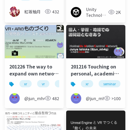
Unity
紅坂柚月
432
2K
Technologies
Japan
201226 The way to
201216 Touching on
expand own network
personal, academic,
of
and community
xr
vr
devrel
scirel
xr
seminar
domcn
developers/communities
issues
in online
@jun_mh4g
482
@jun_mh4g
>100
environment
through events