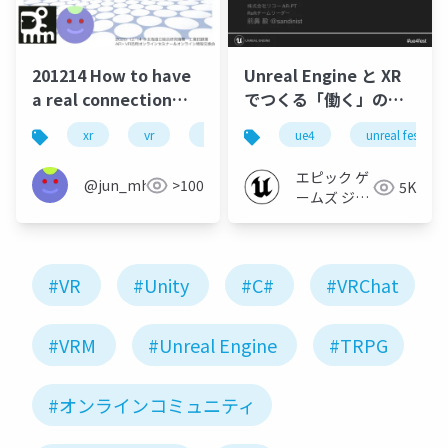
201214 How to have
Unreal Engine と XR
a real connection
でつくる「働く」の未
with local developer
来【UNREAL FEST
xr
vr
devrel
ue4
unreal fest
communities
EXTREME 2020
WINTER】
エピック ゲ
@jun_mh4g
>100
5K
ームズ ジャ
パン
#VR
#Unity
#C#
#VRChat
#VRM
#Unreal Engine
#TRPG
#オンラインコミュニティ