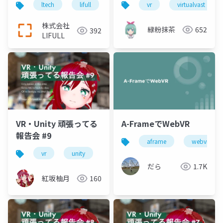
vr
virtualvast
ltech
lifull
technology
r&d
vr
株式会社
緑粉抹茶
652
392
LIFULL
VR・Unity 頑張ってる
A-FrameでWebVR
報告会 #9
aframe
webvr
vr
unity
vrm
vrchat
初心者
だら
1.7K
紅坂柚月
160