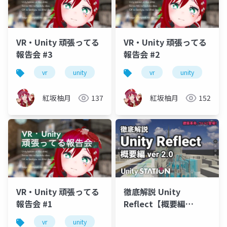
VR・Unity 頑張ってる
VR・Unity 頑張ってる
報告会 #3
報告会 #2
vr
unity
vrm
vrchat
vr
unity
初心者
vr
紅坂柚月
137
紅坂柚月
152
VR・Unity 頑張ってる
徹底解説 Unity
報告会 #1
Reflect【概要編
ver2.0】
vr
unity
vrm
vrchat
初心者