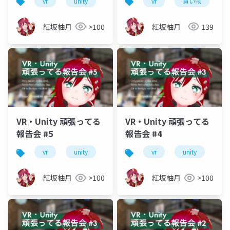
vr
unity
vrm
vrchat
vr
買い物
初心者
紅坂柚月
>100
紅坂柚月
139
VR・Unity 頑張ってる
VR・Unity 頑張ってる
報告会 #5
報告会 #4
vr
unity
vrm
vrchat
vr
unity
初心者
vr
紅坂柚月
>100
紅坂柚月
>100