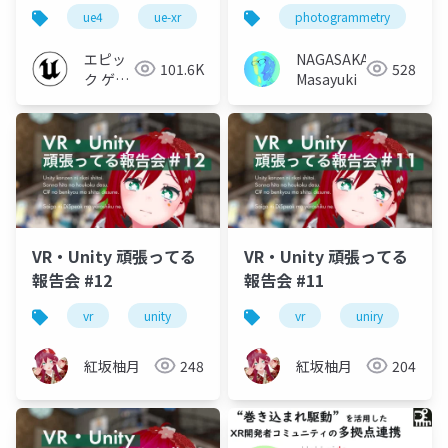
超入門編 2021【VR
ue4
ue-xr
ue-beginner
photogrammetry
s
DOJO - Session &
Meetup For Creators-
エピッ
NAGASAKA
101.6K
528
#1】
ク ゲー
Masayuki
ムズ ジ
ャパン
VR・Unity 頑張ってる
VR・Unity 頑張ってる
報告会 #12
報告会 #11
vr
unity
vrm
vrchat
vr
uniry
初心者
vr
紅坂柚月
248
紅坂柚月
204