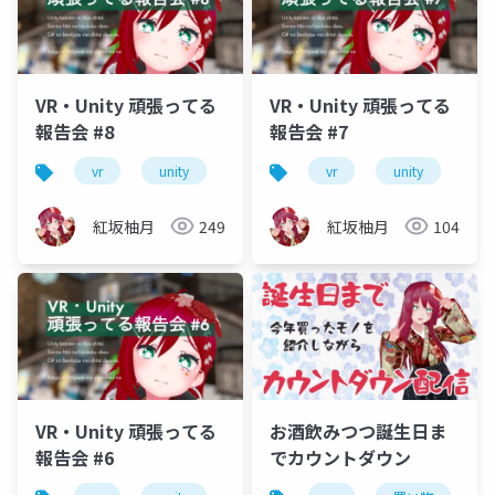
VR・Unity 頑張ってる
VR・Unity 頑張ってる
報告会 #8
報告会 #7
vr
unity
vrm
vrchat
vr
unity
初心者
vr
紅坂柚月
249
紅坂柚月
104
VR・Unity 頑張ってる
お酒飲みつつ誕生日ま
報告会 #6
でカウントダウン