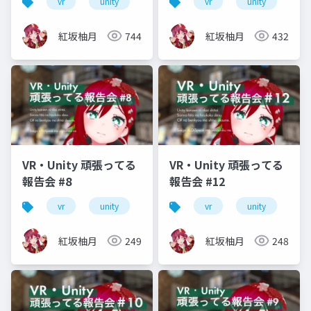
vr
unity
vrm
vrchat
vr
unity
vr
紅坂柚月
744
紅坂柚月
432
VR・Unity 頑張ってる
VR・Unity 頑張ってる
報告会 #8
報告会 #12
vr
unity
vrm
vrchat
vr
unity
初心者
vr
紅坂柚月
249
紅坂柚月
248