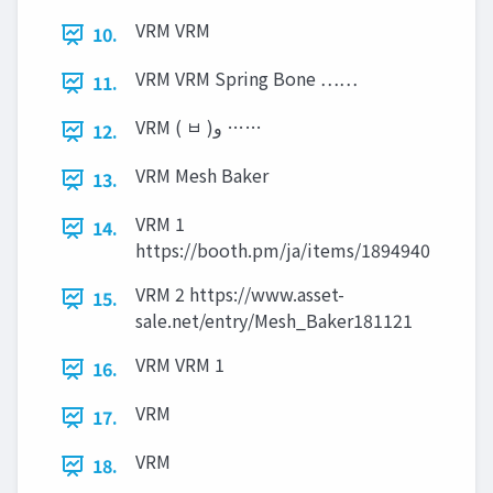
VRM VRM
10.
VRM VRM Spring Bone ……
11.
VRM ( ㅂ )‫و‬ ……
12.
VRM Mesh Baker
13.
VRM 1
14.
https://booth.pm/ja/items/1894940
VRM 2 https://www.asset-
15.
sale.net/entry/Mesh_Baker181121
VRM VRM 1
16.
VRM
17.
VRM
18.