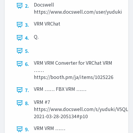
Docswell
2.
https://www.docswell.com/user/yuduki
VRM VRChat
3.
Q.
4.
5.
VRM VRM Converter for VRChat VRM
6.
……
https://booth.pm/ja/items/1025226
VRM …… FBX VRM ……
7.
VRM #7
8.
https://www.docswell.com/s/yuduki/V5QLXZ
2021-03-28-205134#p10
VRM VRM ……
9.