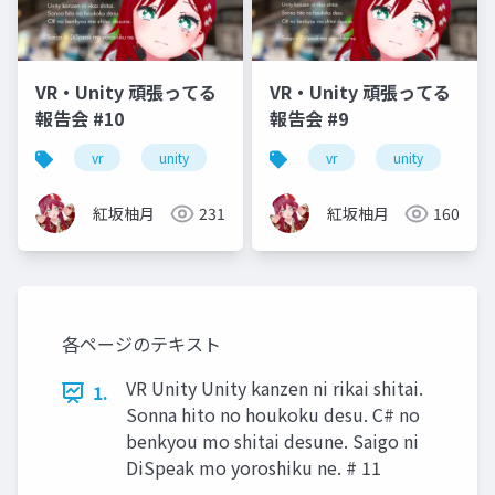
VR・Unity 頑張ってる
VR・Unity 頑張ってる
報告会 #10
報告会 #9
vr
unity
vrm
vrchat
vr
unity
初心者
vr
紅坂柚月
231
紅坂柚月
160
各ページのテキスト
VR Unity Unity kanzen ni rikai shitai.
1.
Sonna hito no houkoku desu. C# no
benkyou mo shitai desune. Saigo ni
DiSpeak mo yoroshiku ne. # 11