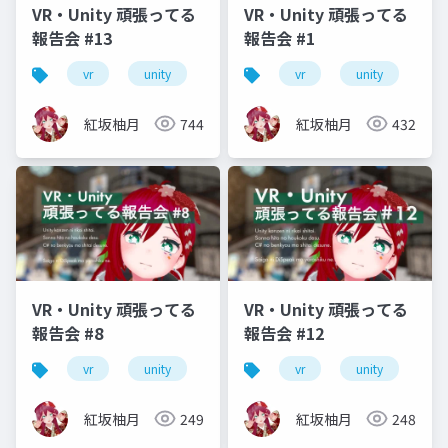
VR・Unity 頑張ってる
VR・Unity 頑張ってる
報告会 #13
報告会 #1
vr
unity
vrm
vrchat
vr
unity
vr
紅坂柚月
744
紅坂柚月
432
VR・Unity 頑張ってる
VR・Unity 頑張ってる
報告会 #8
報告会 #12
vr
unity
vrm
vrchat
vr
unity
初心者
vr
紅坂柚月
249
紅坂柚月
248