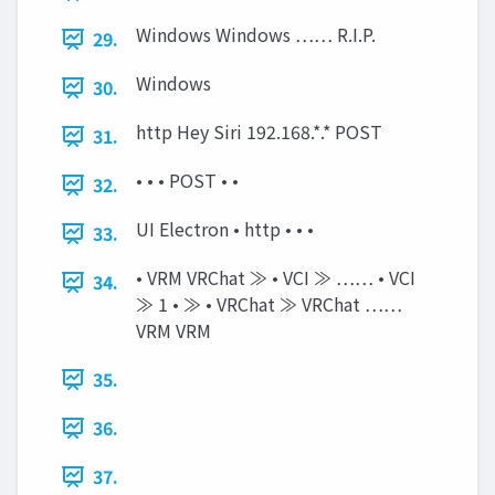
Windows Windows …… R.I.P.
29.
Windows
30.
http Hey Siri 192.168.*.* POST
31.
• • • POST • •
32.
UI Electron • http • • •
33.
• VRM VRChat ≫ • VCI ≫ …… • VCI
34.
≫ 1 • ≫ • VRChat ≫ VRChat ……
VRM VRM
35.
36.
37.