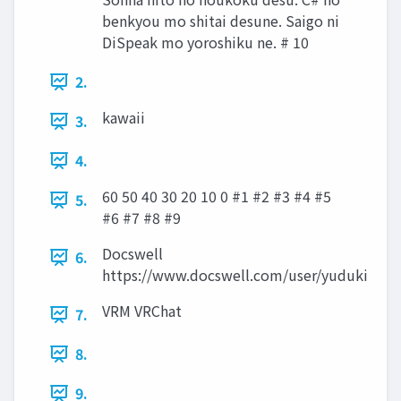
benkyou mo shitai desune. Saigo ni
DiSpeak mo yoroshiku ne. # 10
2.
kawaii
3.
4.
60 50 40 30 20 10 0 #1 #2 #3 #4 #5
5.
#6 #7 #8 #9
Docswell
6.
https://www.docswell.com/user/yuduki
VRM VRChat
7.
8.
9.