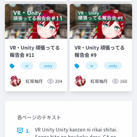
VR・Unity 頑張ってる
VR・Unity 頑張ってる
報告会 #11
報告会 #9
vr
uniry
vrm
vrchat
vr
unity
初心者
vr
紅坂柚月
204
紅坂柚月
160
各ページのテキスト
VR Unity Unity kanzen ni rikai shitai.
1.
Sonna hito no houkoku desu. C# no