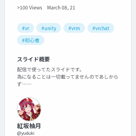
>100 Views
March 08, 21
#vr
#unity
#vrm
#vrchat
#初心者
スライド概要
配信で使ってたスライドです。
為になることは一切載ってませんのであしから
ず……
紅坂柚月
@yuduki