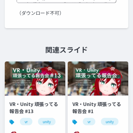
（ダウンロード不可）
関連スライド
VR・Unity 頑張ってる
VR・Unity 頑張ってる
報告会 #13
報告会 #1
vr
unity
vrm
vrchat
vr
unity
vr