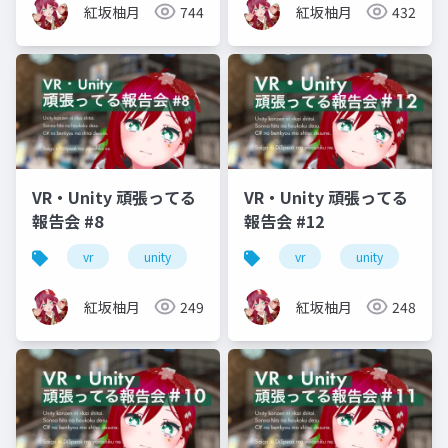
紅坂柚月
744
紅坂柚月
432
VR・Unity 頑張ってる
VR・Unity 頑張ってる
報告会 #8
報告会 #12
vr
unity
vrm
vrchat
vr
unity
初心者
vr
紅坂柚月
249
紅坂柚月
248