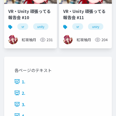
VR・Unity 頑張ってる
VR・Unity 頑張ってる
報告会 #10
報告会 #11
vr
unity
vrm
vrchat
vr
uniry
初心者
vr
紅坂柚月
231
紅坂柚月
204
各ページのテキスト
1.
2.
3.
4.