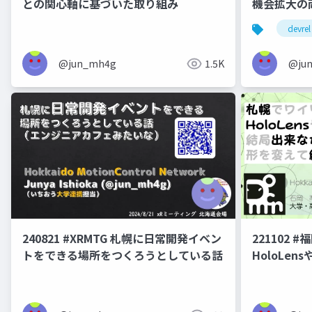
との関心軸に基づいた取り組み
機会拡大の
devrel
@jun_mh4g
1.5K
@ju
240821 #XRMTG 札幌に日常開発イベン
221102 
トをできる場所をつくろうとしている話
HoloLe
たけど形を