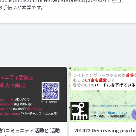
 Hokkaido MotionControl Network(#DoMCN)のお知らせ担当。
お手伝いが本業です。
 (地方)コミュニティ活動と 活動
201022 Decreasing psycho