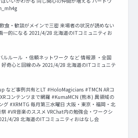
に訊けばいいかわかる 同じ関心の仲間が増える ハードウ
_mh4g
の管理 飲食・歓談がメインで三密 来場者の状況が読めない
になる 2021/4/28 北海道のITコミュニティお
ルルール ・信頼ネットワーク など 情報源 ・全国
と回線のみ 2021/4/28 北海道のITコミュニテ
など事例共有とLT #HoloMagicians #TMCN ARコ
bXRコンテンツまで網羅 #KumaMCN (熊本) 異領域の
ティング #XRMTG 毎月第三水曜日 大阪・東京・福岡・北
音祭 #VR音楽のススメ VRChat内の勉強会・ワークシ
1/4/28 北海道のITコミュニティおはなし会