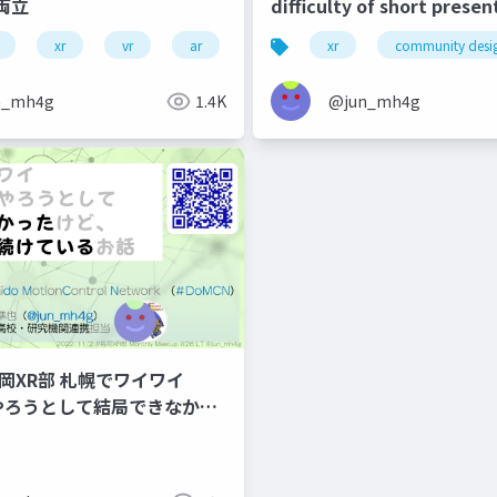
両立
difficulty of short presen
joining organizing membe
xr
vr
ar
japanxrfest
xr
community
community desi
online seminar
n_mh4g
1.4K
@jun_mh4g
#福岡XR部 札幌でワイワイ
nsやろうとして結局できなかっ
変えて続けている話