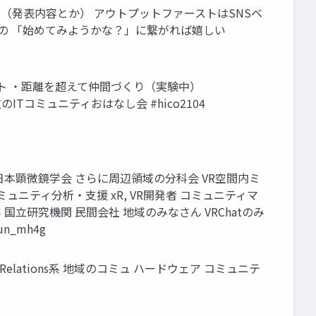
える（発表内容とか） アウトプットファーストはSNSベ
の 「始めてみようかな？」に繋がれば嬉しい
ート ・距離を超えて仲間づくり（実験中）
/4/28 北海道のITコミュニティおはなし会 #hico2104
 日本顕微鏡学会 さらに周辺領域の分科会 VR空間内ミ
ミュニティ分析・支援 xR, VR開発者 コミュニティマ
el 大学 国立研究機関 民間会社 地域のみなさん VRChatのみ
n_mh4g
r Relations系 地域のコミュ ハードウェア コミュニテ