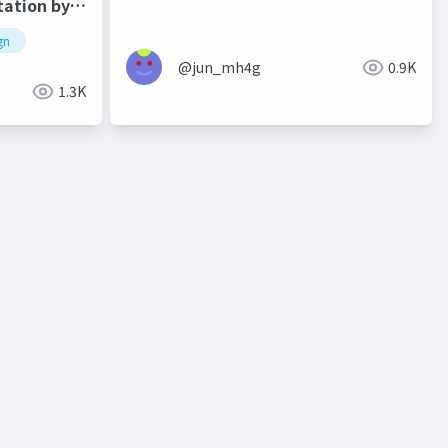
tation by
r of
gn
地方
domcn
福岡xr部
バーチャルロボコン展示
@jun_mh4g
0.9K
1.3K