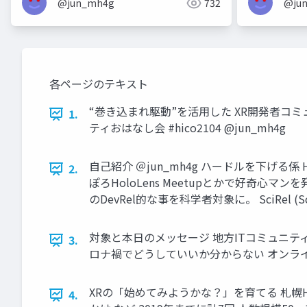
@jun_mh4g
732
@ju
各ページのテキスト
“巻き込まれ駆動”を活用した XR開発者コミュニティの多
1.
ティおはなし会 #hico2104 @jun_mh4g
自己紹介 ＠jun_mh4g ハードルを下げる係 Ho
2.
ぽろHoloLens Meetupとかで好奇
のDevRel的な事を科学者対象に。 SciRel (Sc
対象と本日のメッセージ 地方ITコミュニテ
3.
ロナ禍でどうしていいか分からない オンラインな今
XRの「始めてみようかな？」を育てる 札幌Ho
4.