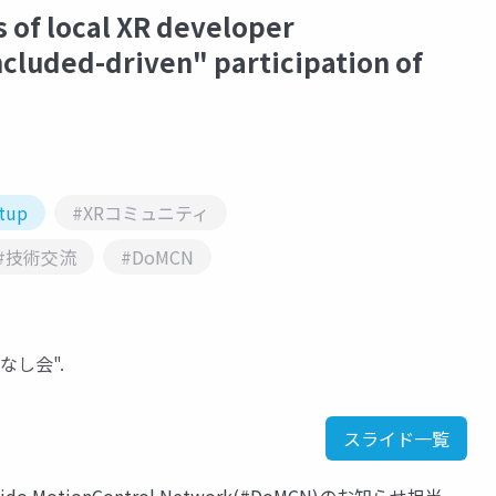
s of local XR developer
cluded-driven" participation of
tup
#XRコミュニティ
#技術交流
#DoMCN
はなし会".
スライド一覧