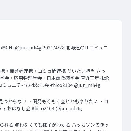
CN) @jun_mh4g 2021/4/28 北海道のITコミュニ
広報・研究者連携・開発者連携・コミュ間連携 だいたい担当 さっ
物理学会・応用物理学会・日本顕微鏡学会 直近三年はxR
ITコミュニティおはなし会 #hico2104 @jun_mh4g
見つからない ・開発もくもく会とかもやりたい ・コ
し会 #hico2104 @jun_mh4g
に触れられる 買わなくても様子がわかる ハッカソンのきっ