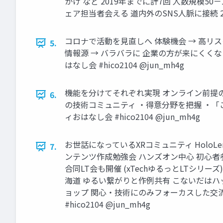
かけ など 2019年までに計7回 人数規模5
ェア担当者会える 道内外のSNS人脈に接続 2021
コロナで活動を見直しへ 体験機会 → 高リスク
5.
情報源 → バラバラに 企業の方が来にくくなっ
はなし会 #hico2104 @jun_mh4g
機能を分けてそれぞれ実現 オンライン前提の
6.
の技術コミュニティ ・得意分野を把握 ・「こ
ィおはなし会 #hico2104 @jun_mh4g
お世話になっているXRコミュニティ HoloLensを扱
7.
ンテンツ作成勉強会 ハンズオン中心 初心者参加可能 
合同LT会も開催 (xTechゆるっとLTシリーズ
海道 ゆるい繋がりと作例共有 こないだはハッカソ
ョップ 関心・技術にのみフォーカスした交流会 
#hico2104 @jun_mh4g