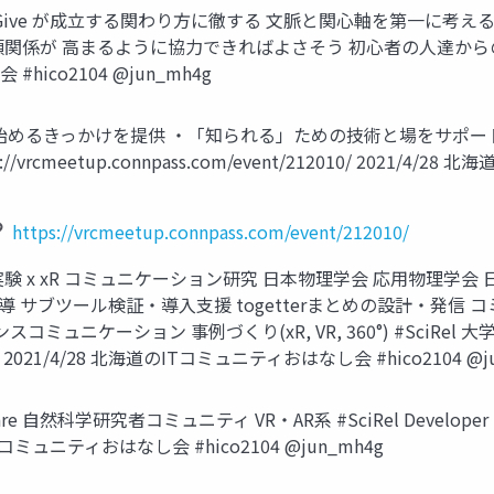
& Give が成立する関わり方に徹する 文脈と関心軸を第一に考
頼関係が 高まるように協力できればよさそう 初心者の人達から
hico2104 @jun_mh4g
開発を始めるきっかけを提供 ・「知られる」ための技術と場をサポ
https://vrcmeetup.connpass.com/event/212010/ 2021
https://vrcmeetup.connpass.com/event/212010/
験 x xR コミュニケーション研究 日本物理学会 応用物理学会
 サブツール検証・導入支援 togetterまとめの設計・発信 コ
サイエンスコミュニケーション 事例づくり(xR, VR, 360°) #SciR
/4/28 北海道のITコミュニティおはなし会 #hico2104 @ju
 自然科学研究者コミュニティ VR・AR系 #SciRel Develope
コミュニティおはなし会 #hico2104 @jun_mh4g