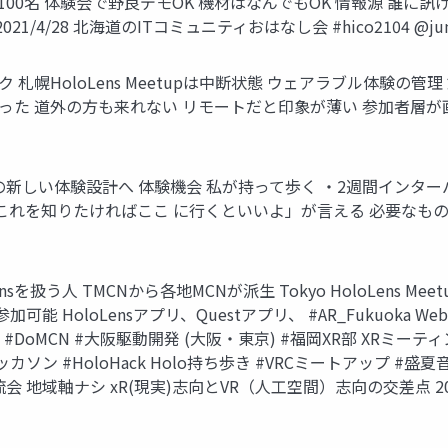
0－100名 体験会で野良デモOK 機材はなんでもOK 情報源 誰
/4/28 北海道のITコミュニティおはなし会 #hico2104 @jun
 札幌HoloLens Meetupは中断状態 ウェアラブル体験
た 道外の方も来れない リモートだと印象が薄い 参加者層が画一的
新しい体験設計へ 体験機会 私が持って歩く ・2週間インターバ
れを知りたければここ に行くといいよ」が言える 必要なもの 好奇心
う人 TMCNから各地MCNが派生 Tokyo HoloLens Meetup 
HoloLensアプリ、Questアプリ、 #AR_Fukuoka We
) #DoMCN #大阪駆動開発 (大阪・東京) #福岡XR部 XRミー
ン #HoloHack Holo持ち歩き #VRCミートアップ #盛夏
地域軸ナシ xR(現実)志向とVR（人工空間）志向の交差点 202