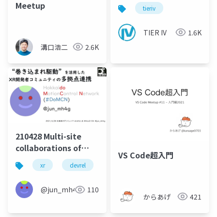
ープニング&クロージン
Meetup
tieriv
グ
TIER IV
1.6K
溝口浩二
2.6K
210428 Multi-site
collaborations of
VS Code超入門
local XR developer
xr
devrel
scirel
vr
meetup
communities
through "being-
@jun_mh4g
110
included-driven"
からあげ
421
participation of