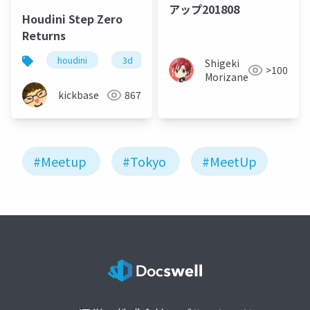
アップ201808
Houdini Step Zero
Returns
houdini
3d
3dmu
Shigeki
>100
Morizane
kickbase
867
#Meetup
#Tokyo
#MeetUp