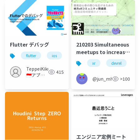
meetups
Flutter デバッグ
210203 Simultaneous
meetups to increase
flutter
ios
android
entrances in local
xr
devrel
c
communities.
TeppeiKikuchi
415
🇮🇩アプリ
@jun_mh4g
>100
個人開発
エンジニア定例ミート