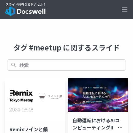
Ope
タグ #meetup に関するスライド
検索
自動運転におけるAIコ
ンピューティングⅡ オ
Remixワインと鍋