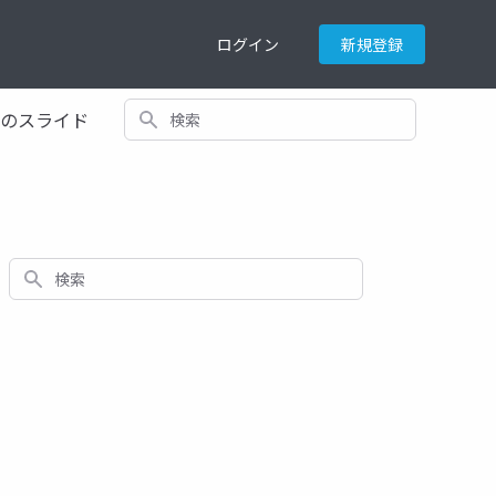
ログイン
新規登録
検索
てのスライド
検索