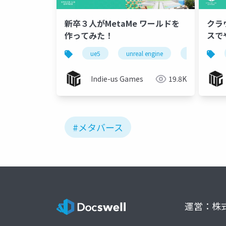
新卒３⼈がMetaMe ワールドを
クラ
作ってみた！
スで
ue5
unreal engine
ネットワーク
Indie-us Games
19.8K
#メタバース
運営：株