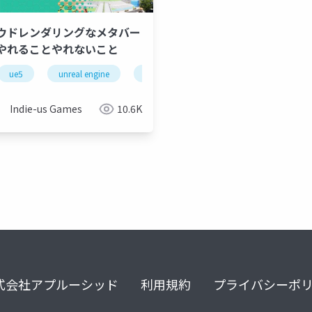
ウドレンダリングなメタバー
やれることやれないこと
ゲーム
ue5
unreal engine
メタバース
metame
ネットワークゲーム
メタバース
Indie-us Games
10.6K
式会社アプルーシッド
利用規約
プライバシーポ