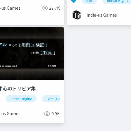
れもの
ue5
unreal engine
e-us Games
27.7K
Indie-us Games
中心のトリビア集
++
unreal engine
マテリアル
e-us Games
9.9K