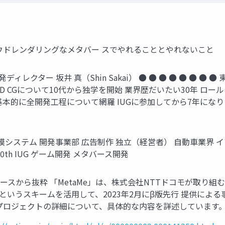
t Vol.4 クラウドレンダリングなメタバー スでやれることとやれないこと
 開発ディレクター 坂井 真（Shin Sakai） ● ● ● ● ● 
Gについて10代から独学を開始 業界歴だいたい30年 ロールはTec
的に全開発工程について網羅 IUGに参加してから7年になりまし
 大規模システム 開発事業部 広告制作 独立（経営者） 自動車業界 
ne 50th IUG ゲーム開発 メタバース開発
リリースから抜粋 「MetaMe」は、株式会社NTTドコモが取り組む新
ALiiというスキームを活用して、2023年2月にβ版先行 提供に
プロジェクトの詳細について、具体的な内容を詳述しています