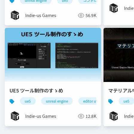
unreal engine
ue5
コントロールリグ
揺
Indi
Indie-us Games
56.9K
UE5 ツール制作のすゝめ
マテリアル
ue5
unreal engine
editor utility widget
ue5
c
Indie-us Games
12.8K
Indi