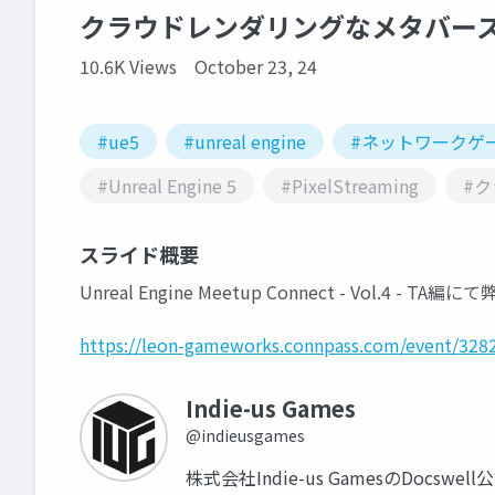
クラウドレンダリングなメタバー
10.6K Views
October 23, 24
#ue5
#unreal engine
#ネットワークゲ
#Unreal Engine 5
#PixelStreaming
#
スライド概要
Unreal Engine Meetup Connect - Vol.
https://leon-gameworks.connpass.com/event/328
Indie-us Games
@indieusgames
株式会社Indie-us GamesのDocsw