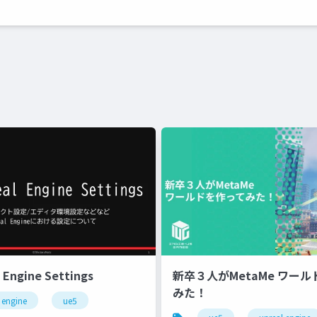
Engine Settings
新卒３⼈がMetaMe ワー
みた！
 engine
ue5