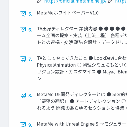
https://official.metame.ne.jp/
https
MetaMeホワイトペーパーV1.0
5.
TA出身ディレクター 業務内容 ● ● ● ●
6.
ーム企画の提案・実装（上流工程） 各種デ
トとの連携・交渉 疎結合設計・データドリブ
TAとしてやってきたこと ● LookDevに
7.
PhysicalAnimation ○ 物理シミュにも
リジョン設計・カスタマイズ ● Maya、B
ン
MetaMe UE開発ディレクターとは ● S
8.
「要望の翻訳」 ● アートディレクション 
れるよう 開発のあらゆるセクションと協議
MetaMe with Unreal Engine 
9.