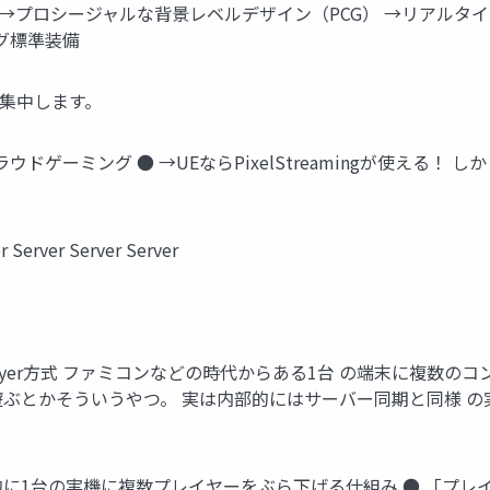
開発 →プロシージャルな背景レベルデザイン（PCG） →リアルタ
ング標準装備
に集中します。
ドゲーミング ● →UEならPixelStreamingが使える！
rver Server Server
ti Player方式 ファミコンなどの時代からある1台 の端末に複
ぶとかそういうやつ。 実は内部的にはサーバー同期と同様 の実
に1台の実機に複数プレイヤーをぶら下げる仕組み ● 「プレイ