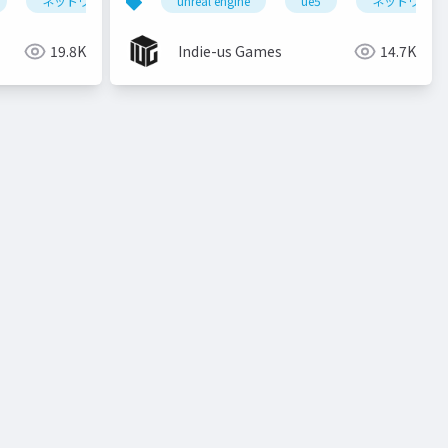
ネットワークゲーム
unreal engine
メタバース
ue5
metame
ネットワーク
19.8K
Indie-us Games
14.7K