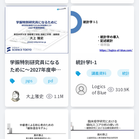
学振特別研究員になる
統計学I-1
ために～2027年度申請
講義資料
統計学
版
jsps
pd
dc
dc1
dc2
学
Logics
310.9K
of Blue
大上雅史
1.1M