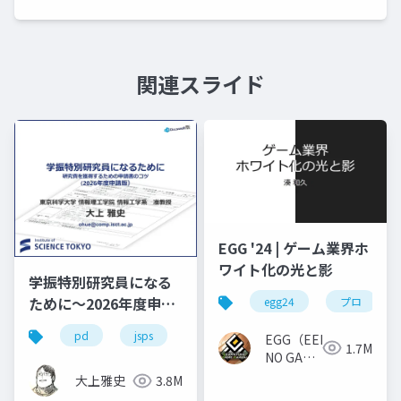
関連スライド
EGG '24 | ゲーム業界ホ
ワイト化の光と影
学振特別研究員になる
ために～2026年度申請
egg24
プロ
版
pd
jsps
学振
dc1
dc2
EGG（EEKANJI
1.7M
NO GAME
GAKKAI）
大上雅史
3.8M