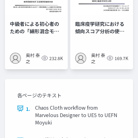
中級者による初心者の
臨床疫学研究における
ための「綿形混合モデ
傾向スコア分析の使い
ル」
⽅ 〜観察研究における
治療効果研究〜
奥村 泰
奥村 泰
232.8K
169.7K
之
之
各ページのテキスト
Chaos Cloth workflow from
1.
Marvelous Designer to UE5 to UEFN
Moyuki