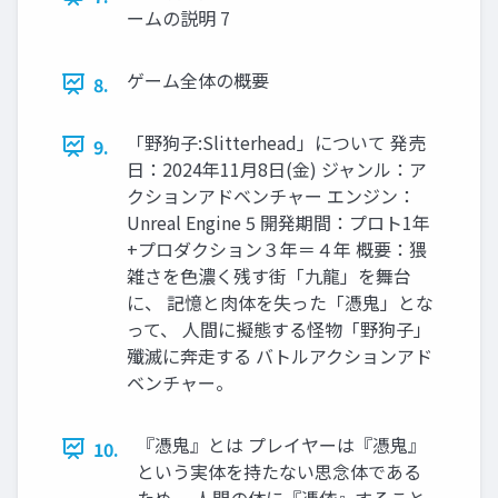
ームの説明 7
ゲーム全体の概要
8.
「野狗子:Slitterhead」について 発売
9.
日：2024年11月8日(金) ジャンル：ア
クションアドベンチャー エンジン：
Unreal Engine 5 開発期間：プロト1年
+プロダクション３年＝４年 概要：猥
雑さを色濃く残す街「九龍」を舞台
に、 記憶と肉体を失った「憑鬼」とな
って、 人間に擬態する怪物「野狗子」
殲滅に奔走する バトルアクションアド
ベンチャー。
『憑鬼』とは プレイヤーは『憑鬼』
10.
という実体を持たない思念体である
ため、 人間の体に『憑依』すること