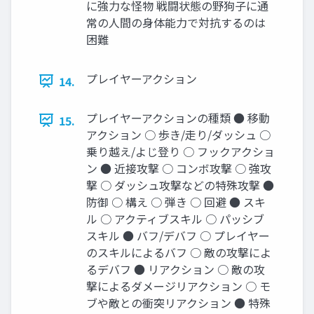
に強力な怪物 戦闘状態の野狗子に通
常の人間の身体能力で対抗するのは
困難
プレイヤーアクション
14.
プレイヤーアクションの種類 ● 移動
15.
アクション ○ 歩き/走り/ダッシュ ○
乗り越え/よじ登り ○ フックアクショ
ン ● 近接攻撃 ○ コンボ攻撃 ○ 強攻
撃 ○ ダッシュ攻撃などの特殊攻撃 ●
防御 ○ 構え ○ 弾き ○ 回避 ● スキ
ル ○ アクティブスキル ○ パッシブ
スキル ● バフ/デバフ ○ プレイヤー
のスキルによるバフ ○ 敵の攻撃によ
るデバフ ● リアクション ○ 敵の攻
撃によるダメージリアクション ○ モ
ブや敵との衝突リアクション ● 特殊