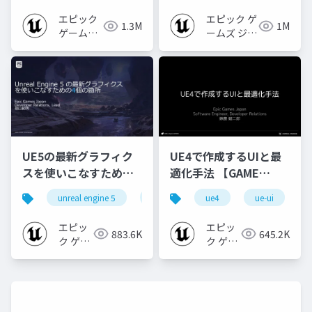
2024]
2022】
エピック
エピック ゲ
1.3M
1M
ゲームズ
ームズ ジャ
ジャパン
パン
UE5の最新グラフィク
UE4で作成するUIと最
スを使いこなすための4
適化手法 【GAME
個の勘所
CREATORS
unreal engine 5
ue5
cedec
ue4
ue-ui
cedec+kyushu
[CEDEC+KYUSHU
CONFERENCE '20】
2023]
エピッ
エピッ
883.6K
645.2K
ク ゲー
ク ゲー
ムズ ジ
ムズ ジ
ャパン
ャパン