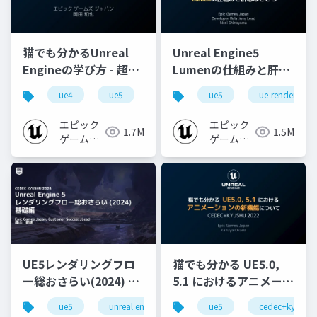
猫でも分かるUnreal
Unreal Engine5
Engineの学び方 - 超初
Lumenの仕組みと肝心
心者向け編 - 2023 v1.0
なところ
ue4
ue5
ue-beginner
ue5
ue-rendering
エピック
エピック
1.7M
1.5M
ゲームズ
ゲームズ
ジャパン
ジャパン
UE5レンダリングフロ
猫でも分かる UE5.0,
ー総おさらい(2024) 基
5.1 におけるアニメーシ
礎編！
ョンの新機能について
ue5
unreal engine
ue-rendering
ue5
cedec+kyushu
[CEDEC+KYUSHU
【CEDEC+KYUSHU