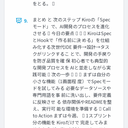
をとる。 
まとめ と 次のステップ Kiroの「Spec
9.
モード」で、AI開発のプロセスを進化
させる  今日の要点    KiroはSpec
とHookで「作る前に決 める」を仕組
み化する次世代IDE 要件→設計→タス
クがリンクするこ とで、開発の手戻り
を防ぎ品質を確 保 初心者でも典型的
な開発プロセスを AIと並走しながら実
践可能  次の一歩    まずは自分の
小さな機能（1画面程 度）でSpecモー
ドを試してみる 必要なデータソースや
専門用語を事 前に洗い出し、要件定義
に反映させ る 依存関係やREADMEを整
え、実行可 能な環境を準備する  Call
to Action まずは今週、  1スプリント
分の機能を Kiroだけで 完走してみま