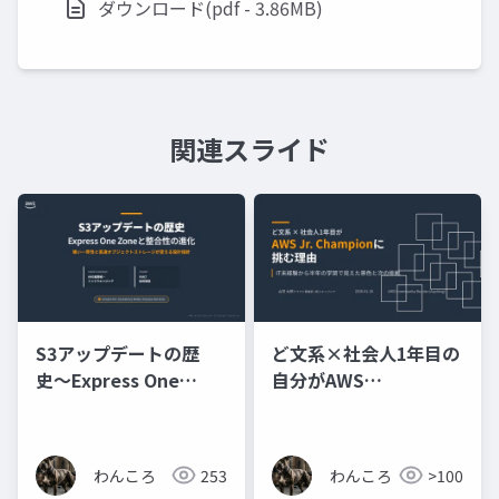
ダウンロード(pdf - 3.86MB)
関連スライド
S3アップデートの歴
ど文系×社会人1年目の
史〜Express One
自分がAWS
Zoneと整合性の進化
Jr.Championsに挑む
理由
わんころ
253
わんころ
>100