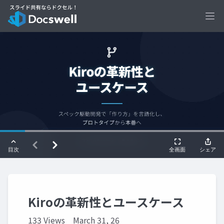
Ope
Kiroの革新性とユースケース
133 Views
March 31, 26