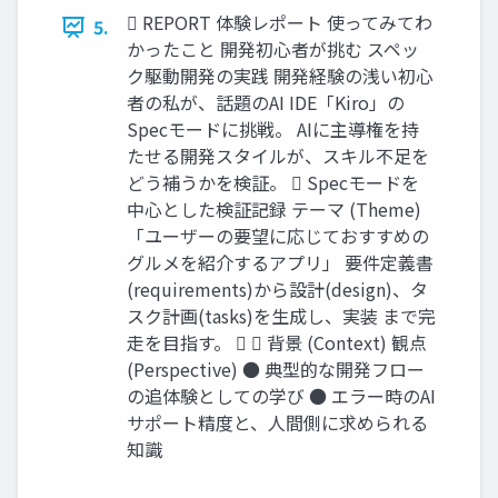
 REPORT 体験レポート 使ってみてわ
5.
かったこと 開発初心者が挑む スペッ
ク駆動開発の実践 開発経験の浅い初心
者の私が、話題のAI IDE「Kiro」の
Specモードに挑戦。 AIに主導権を持
たせる開発スタイルが、スキル不足を
どう補うかを検証。  Specモードを
中心とした検証記録 テーマ (Theme)
「ユーザーの要望に応じておすすめの
グルメを紹介するアプリ」 要件定義書
(requirements)から設計(design)、タ
スク計画(tasks)を生成し、実装 まで完
走を目指す。   背景 (Context) 観点
(Perspective) ● 典型的な開発フロー
の追体験としての学び ● エラー時のAI
サポート精度と、人間側に求められる
知識