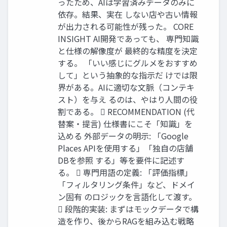
ったため、AIは学習済みデータのみに
依存。結果、実在 しない店や古い情報
が出力される可能性が残った。 CORE
INSIGHT AI開発であっても、 専門知識
と仕様の解像度が 最終的な精度を決定
する。 「いい感じにグルメをおすすめ
して」という抽象的な指示だ けでは限
界がある。AIに適切な文脈（コンテキ
スト）を与え るのは、やはり人間の役
割である。  RECOMMENDATION (代
替案・提言) 仕様書にこそ「知識」を
込める 外部データの明示: 「Google
Places APIを使用する」「独自の店舗
DBを参照 する」等を要件に記述す
る。  専門用語の定義: 「評価指標」
「フィルタリング条件」など、ドメイ
ン固有 のロジックを言語化して渡す。
 段階的実装: まずはモックデータで構
造を作り、後からRAGを組み込む戦略