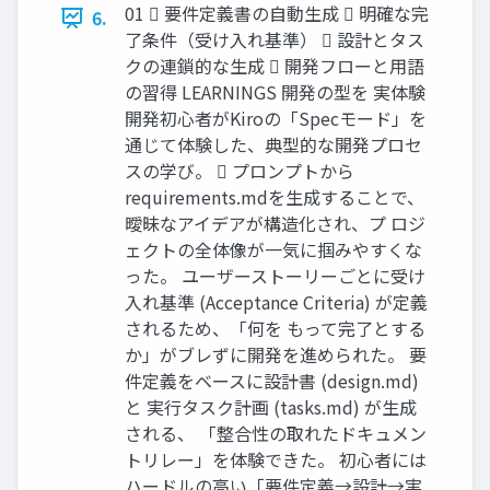
01  要件定義書の自動生成  明確な完
6.
了条件（受け入れ基準）  設計とタス
クの連鎖的な生成  開発フローと用語
の習得 LEARNINGS 開発の型を 実体験
開発初心者がKiroの「Specモード」を
通じて体験した、典型的な開発プロセ
スの学び。  プロンプトから
requirements.mdを生成することで、
曖昧なアイデアが構造化され、プ ロジ
ェクトの全体像が一気に掴みやすくな
った。 ユーザーストーリーごとに受け
入れ基準 (Acceptance Criteria) が定義
されるため、「何を もって完了とする
か」がブレずに開発を進められた。 要
件定義をベースに設計書 (design.md)
と 実行タスク計画 (tasks.md) が生成
される、 「整合性の取れたドキュメン
トリレー」を体験できた。 初心者には
ハードルの高い「要件定義→設計→実