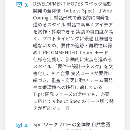
DEVELOPMENT MODES スペック駆動
3.
開発の全体像（Vibe vs Spec）  Vibe
Coding  対話形式で直感的に開発を
進めるスタイル 対話で素早くアイデア
を試作・探索できる 実装の自由度が高
く、プロトタイピングに最適 仕様書を
経ないため、要件の追跡・再現性は弱
め  RECOMMENDED  Spec モード
仕様を定義し、計画的に実装を進める
スタイル 「要件→設計→タスク」を文
書化し、AIと合意 実装コードが要件に
紐づき、監査・変更に強い チーム開発
や本番環境への移行に適している
Tips: 開発フェーズの途中でも、必要
に応じて Vibe ⇄ Spec のモード切り替
えが可能です。 
Specワークフローの全体像 自然言語
4.