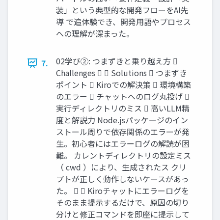
装」という典型的な開発フローをAI先
導 で追体験でき、開発用語やプロセス
への理解が深まった。
02学び②: つまずきと乗り越え方 
7.
Challenges   Solutions  つまずき
ポイント  Kiroでの解決策  環境構築
のエラー  チャットへのログ丸投げ 
実行ディレクトリのミス  高いLLM精
度と解説力 Node.jsパッケージのイン
ストール周りで依存関係のエラーが発
生。初心者にはエラーログの解読が困
難。 カレントディレクトリの設定ミス
（ cwd ）により、生成されたス クリ
プトが正しく動作しないケースがあっ
た。   Kiroチャットにエラーログを
そのまま提示するだけで、原因の切り
分けと修正コマンドを即座に提示して