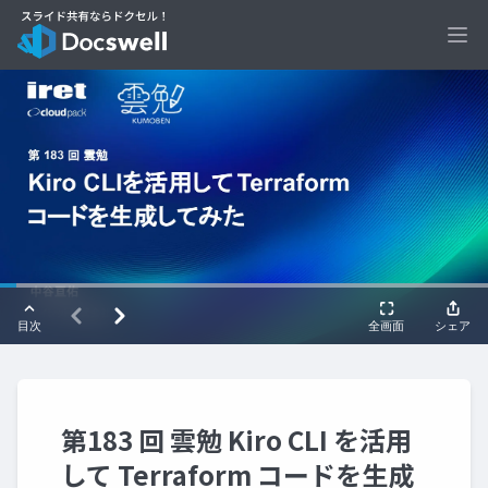
Ope
第183 回 雲勉 Kiro CLI を活用
して Terraform コードを生成