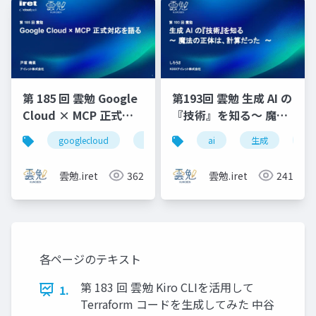
第 185 回 雲勉 Google
第193回 雲勉 生成 AI の
Cloud × MCP 正式対
『技術』を知る〜 魔法
応を語る
の正体は、計算だった
googlecloud
ai
mcp
ai
新卒
生成
エン
生成
〜
雲勉.iret
362
雲勉.iret
241
各ページのテキスト
第 183 回 雲勉 Kiro CLIを活用して
1.
Terraform コードを生成してみた 中谷