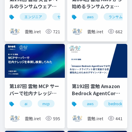
ルのランサムウェア被
始めるランサムウェア
害から、事業を止めな
対策
エンジニア
セキュリティ
aws
it
ランサムウェ
ランサムウェ
いための生存戦略
雲勉.iret
721
雲勉.iret
662
第187回 雲勉 MCP サー
第192回 雲勉 Amazon
バーで社内ナレッジを
Bedrock AgentCore
串刺し検索してみた
では守れない – クライ
ai
mcp
gemini
geminicli
google
aws
bedrock
アント側で実装する信
頼性向上のためのデザ
雲勉.iret
595
雲勉.iret
441
インパターン