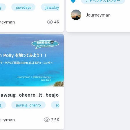
アドベントカレンダー
g
jawsdays
jawsdays2024
aws
Journeyman
neyman
4K
jawsug_ohenro_lt_beajouneyman
g
awscommunitybuilders
jawsug_ohenro
soraacomug
amazonpolly
a
neyman
2.5K