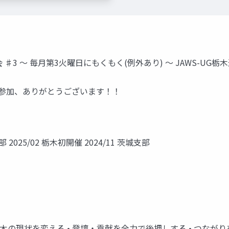
 〜 毎月第3火曜日にもくもく(例外あり) 〜 JAWS-UG栃木運営 | @j
3 ご参加、ありがとうございます！！
 2025/02 栃木初開催 2024/11 茨城支部
木の現状を変える • 登壇・貢献を全力で後押しする • つなが