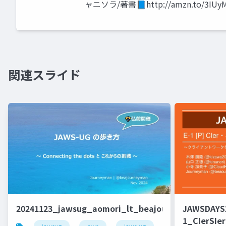
ャニソラ/著書📘http://amzn.to/3IUy
関連スライド
20241123_jawsug_aomori_lt_beajouneyman
JAWSDAYS
1_CIerSIer