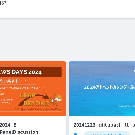
M87
2024_E-
20241226_qiitabash_lt_
PanelDiscussion