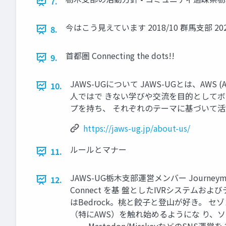
7.
今はこう見えています 2018/10 群馬支部 2024
8.
首都圏 Connecting the dots!!
9.
JAWS-UGについて JAWS-UGとは、AW
10.
人ではで きない学びや交流を目的として
プを持ち、 それぞれのテーマに基づいて活動を行なって
https://jaws-ug.jp/about-us/
ルールとマナー
11.
JAWS-UG栃木支部運営メンバー Journeyma
12.
Connect を基 盤としたIVRシステムおよび
はBedrock。桃と餃子と登山が好き。 セゾン
（特にAWS）を触れ始めるようにな り、