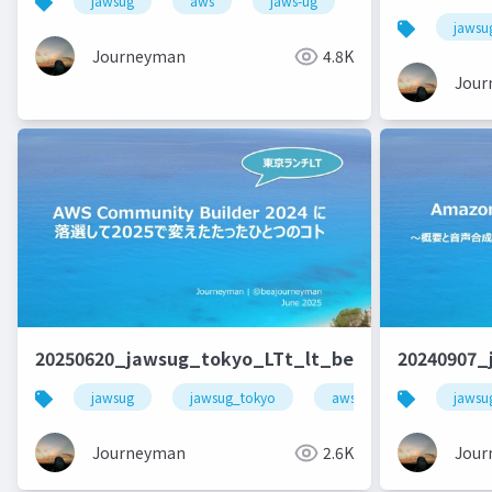
jawsug
aws
jaws-ug
キャリア
jawsu
Journeyman
4.8K
Jour
20250620_jawsug_tokyo_LTt_lt_beajouneyman
20240907_
jawsug
jawsug_tokyo
awscommunitybuilder
jawsu
Journeyman
2.6K
Jour