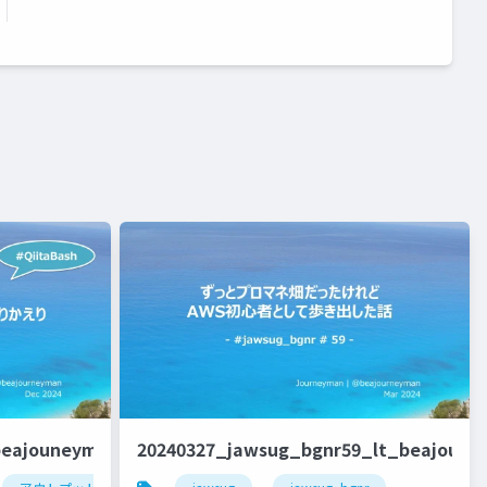
beajouneyman
20240327_jawsug_bgnr59_lt_beajoun