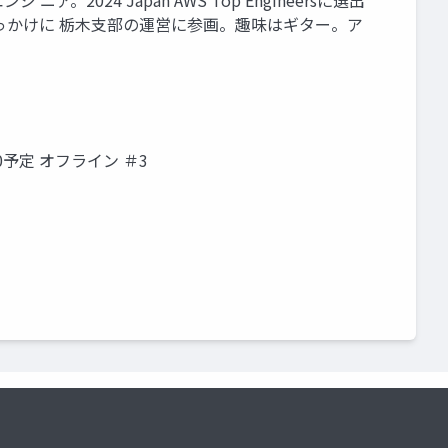
ア。2024 Japan AWS Top Engineersに選出
っかけに 栃木支部の運営に参画。趣味はギター。ア
:00予定 オフライン ＃3