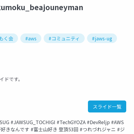
okumoku_beajouneyman
もく会
#aws
#コミュニティ
#jaws-ug
ライドです。
スライド一覧
#JAWSUG_TOCHIGI #TechGYOZA #DevReljp #AWS
#桃が好きなんです #富士山好き 登頂53回 #つれづれジャニ #ジ