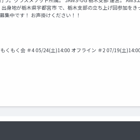
を 行う。クラスメソッド所属。 JAWS-UG 栃木支部 運営。 AWSエンジ ニ
ズ。出身地が栃木県宇都宮市 で、栃木支部の立ち上げ回参加をき
募集中です！ お声掛けください！！
くもく会 ＃4 05/24(土)14:00 オフライン ＃2 07/19(土)14