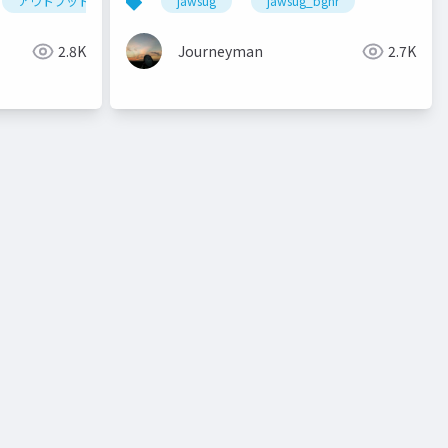
アウトプット
qiita
jawsug
qiitaアドベントカレンダー
jawsug_bgnr
技術
2.8K
Journeyman
2.7K
ws