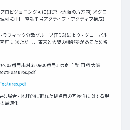
S リージョンにプロビジョニング可に(東京→大阪の片方向) ※グロ
管理可に(同一電話番号アクティブ・アクティブ構成)
に ※トラフィック分散グループ(TDG)により • グローバル
替可に ※ただし、東京と大阪の機能差があるため留
番号に対応 03番号未対応 0800番号1 東京 自動 同期 大阪
ectFeatures.pdf
eatures.pdf
要な場合 • 地理的に離れた拠点間の冗⻑性に関する規
境の最適化