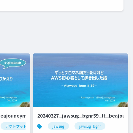
beajouneyman
20240327_jawsug_bgnr59_lt_beajoun
アウトプット
qiita
jawsug
qiitaアドベントカレンダー
jawsug_bgnr
技術