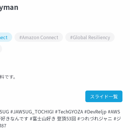
eyman
ect
#Amazon Connect
#Global Resiliency
資料です。
スライド一覧
#JAWSUG_TOCHIGI #TechGYOZA #DevReljp #AWS
#桃が好きなんです #富士山好き 登頂53回 #つれづれジャニ #ジ
M87