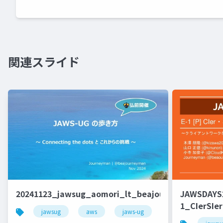
関連スライド
20241123_jawsug_aomori_lt_beajouneyman
JAWSDAYS
1_CIerSIer
jawsug
aws
jaws-ug
キャリア