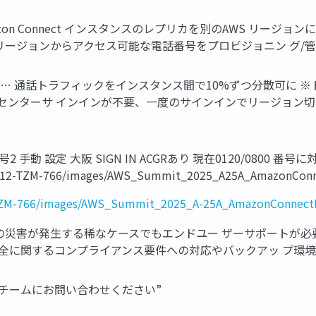
iency • Amazon Connect インスタンスのレプリカを別のAW
 両リージョンからアクセス可能な電話番号をプロビジョニン グ/
iliency 他にも… 通話トラフィックをインスタンス間で10%ずつ分散可
センターサ インインが不要、一度のサインインでリージョン切
00番号2 手動 設定 大阪 SIGN IN ACGRあり 現在0120/0800 
s/112-TZM-766/images/AWS_Summit_2025_A25A_AmazonConn
-TZM-766/images/AWS_Summit_2025_A-25A_AmazonConnectF
体の災害が発⽣する稀なケースでもエンドユー ザーサポートが必
タ保全に関するコンプライアンス要件への対応やバックアッ プ環
トチームにお問い合わせください”