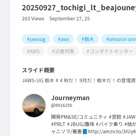
20250927_tochigi_lt_beajoun
203 Views
September 27, 25
#jawsug
#aws
#栃木
#amazon onn
#AWS
#災害対策
#コンタクトセンター
スライド概要
JAWS-UG 栃木 # 4 秋だ！ 9月だ！栃木だ！の登壇
Journeyman
@8916250
開発PM&SE/コミュニティ #営餃 #JAWSUG 
#PRLT #JBUG/趣味 #バイク乗り 
ャニソラ/著書📘http://amzn.to/3IUy