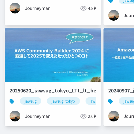
jawsu
Journeyman
4.8K
Jour
20250620_jawsug_tokyo_LTt_lt_beajouneyman
20240907_
jawsug
jawsug_tokyo
awscommunitybuilder
jawsu
Journeyman
2.6K
Jour