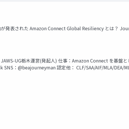
た Amazon Connect Global Resiliency とは？ Journey
i) 所属：JAWS-UG栃木運営(発起人) 仕事：Amazon Connec
ck SNS：@beajourneyman 認定他： CLF/SAA/AIF/MLA/DEA/MLS