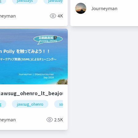
g
jawsdays
jawsdays2024
aws
Journeyman
neyman
4K
jawsug_ohenro_lt_beajouneyman
g
awscommunitybuilders
jawsug_ohenro
soraacomug
amazonpolly
a
neyman
2.5K