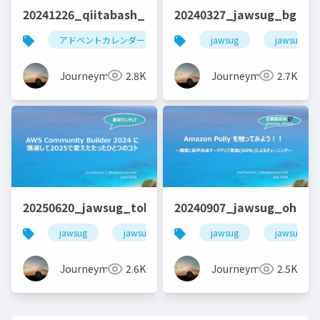
20241226_qiitabash_lt_beajouneyman
20240327_jawsug_bgnr5
アドベントカレンダー
アウトプット
jawsug
qiita
jawsug_bg
Journeyman
2.8K
Journeyman
2.7K
20250620_jawsug_tokyo_LTt_lt_beajouneyman
20240907_jawsug_ohenr
jawsug
jawsug_tokyo
jawsug
awscommunitybuilder
jawsug_oh
Journeyman
2.6K
Journeyman
2.5K