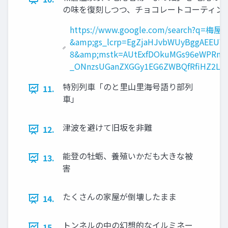
の味を復刻しつつ、チョコレートコーティング 
https://www.google.com/search?q
&amp;gs_lcrp=EgZjaHJvbWUyBggAEEUY
8&amp;mstk=AUtExfDOkuMGs96eWPRnp3
_ONnzsUGanZXGGy1EG6ZWBQfRfiHZ2L7
特別列車「のと里山里海号語り部列
11.
車」
津波を避けて旧坂を非難
12.
能登の牡蛎、養殖いかだも大きな被
13.
害
たくさんの家屋が倒壊したまま
14.
トンネルの中の幻想的なイルミネー
15.