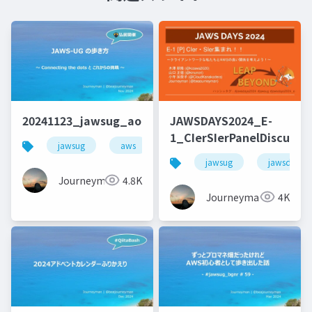
20241123_jawsug_aomori_lt_beajouneyman
JAWSDAYS2024_E-
1_CIerSIerPanelDiscussi
jawsug
aws
jaws-ug
キャリア
jawsug
jawsdays
Journeyman
4.8K
Journeyman
4K