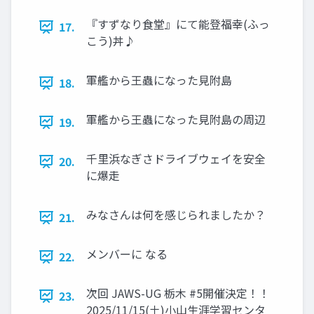
『すずなり食堂』にて能登福幸(ふっ
17.
こう)丼♪
軍艦から王蟲になった見附島
18.
軍艦から王蟲になった見附島の周辺
19.
千里浜なぎさドライブウェイを安全
20.
に爆走
みなさんは何を感じられましたか？
21.
メンバーに なる
22.
次回 JAWS-UG 栃木 #5開催決定！！
23.
2025/11/15(土)小山生涯学習センタ