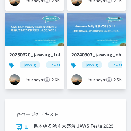
Journeyman
2.8K
Journeyman
2.7K
20250620_jawsug_tokyo_LTt_lt_beajouneyman
20240907_jawsug_ohenr
jawsug
jawsug_tokyo
jawsug
awscommunitybuilder
jawsug_oh
Journeyman
2.6K
Journeyman
2.5K
各ページのテキスト
栃木ゆる勉 4 大盛況 JAWS Festa 2025
1.