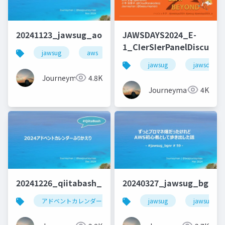
20241123_jawsug_aomori_lt_beajouneyman
JAWSDAYS2024_E-
1_CIerSIerPanelDiscussi
jawsug
aws
jaws-ug
キャリア
jawsug
jawsdays
Journeyman
4.8K
Journeyman
4K
20241226_qiitabash_lt_beajouneyman
20240327_jawsug_bgnr5
アドベントカレンダー
アウトプット
jawsug
qiita
jawsug_bg