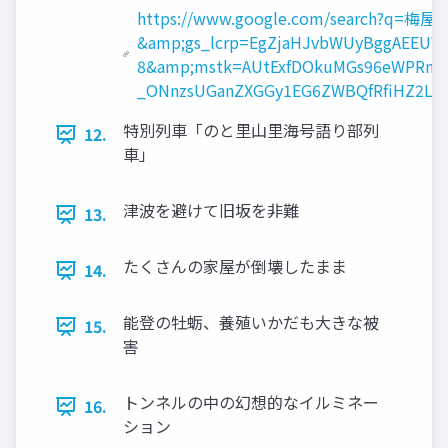
https://www.google.com/search?q
&amp;gs_lcrp=EgZjaHJvbWUyBggAEEUY
8&amp;mstk=AUtExfDOkuMGs96eWPRnp3
_ONnzsUGanZXGGy1EG6ZWBQfRfiHZ2L7
特別列車「のと里山里海号語り部列
12.
車」
津波を避けて旧坂を非難
13.
たくさんの家屋が倒壊したまま
14.
能登の牡蛎、養殖いかだも大きな被
15.
害
トンネルの中の幻想的なイルミネー
16.
ション