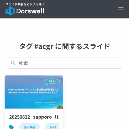
Ope
タグ #acgr に関するスライド
検索
20250822_sapporo_lt_beajouneyman
jawsug
aws
amazonconnect
acgr