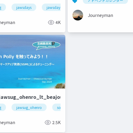
アドベントカレンダー
g
jawsdays
jawsdays2024
aws
Journeyman
neyman
4K
jawsug_ohenro_lt_beajouneyman
g
awscommunitybuilders
jawsug_ohenro
soraacomug
amazonpolly
a
neyman
2.5K