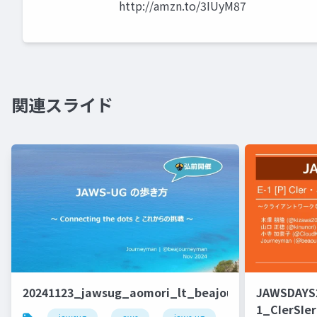
http://amzn.to/3IUyM87
関連スライド
20241123_jawsug_aomori_lt_beajouneyman
JAWSDAYS
1_CIerSIer