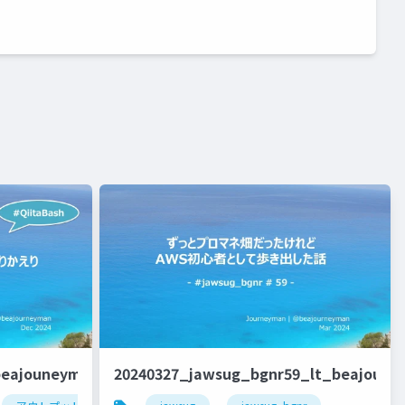
beajouneyman
20240327_jawsug_bgnr59_lt_beajoun