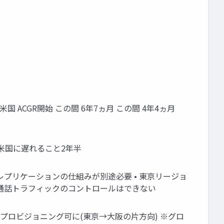
/29 米国 ACGR開始 この間 6年7ヵ月 この間 4年4ヵ月
GRは米国に遅れること2年半
同期のレプリケーションの仕組みが別途必要 • 東京リージョ
 通話トラフィックのコントロールはできない
S リージョンにプロビジョニング可に(東京→大阪の片方向) ※グロ