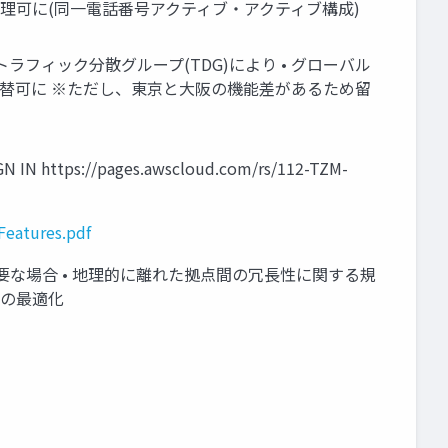
管理可に(同一電話番号アクティブ・アクティブ構成)
に ※トラフィック分散グループ(TDG)により • グローバル
替可に ※ただし、東京と大阪の機能差があるため留
ttps://pages.awscloud.com/rs/112-TZM-
eatures.pdf
要な場合 • 地理的に離れた拠点間の冗⻑性に関する規
境の最適化