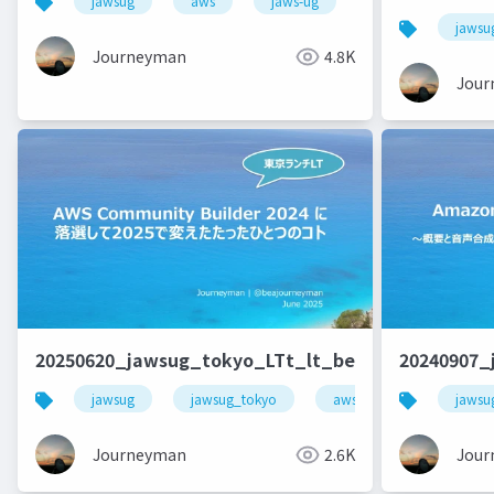
jawsug
aws
jaws-ug
キャリア
jawsu
Journeyman
4.8K
Jour
20250620_jawsug_tokyo_LTt_lt_beajouneyman
20240907_
jawsug
jawsug_tokyo
awscommunitybuilder
jawsu
Journeyman
2.6K
Jour