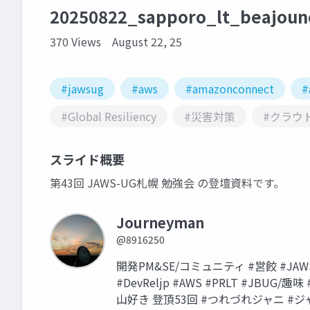
20250822_sapporo_lt_beajou
370 Views
August 22, 25
#jawsug
#aws
#amazonconnect
#
#Global Resiliency
#災害対策
#クラウ
スライド概要
第43回 JAWS-UG札幌 勉強会 の登壇資料です。
Journeyman
@8916250
開発PM&SE/コミュニティ #営餃 #JAWSUG
#DevReljp #AWS #PRLT #JBU
山好き 登頂53回 #つれづれジャニ #ジ