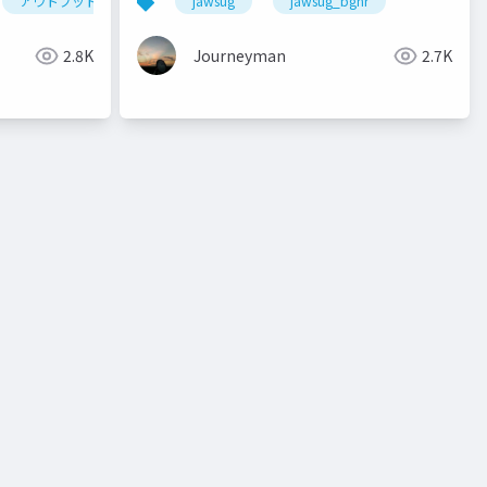
アウトプット
qiita
jawsug
qiitaアドベントカレンダー
jawsug_bgnr
技術
2.8K
Journeyman
2.7K
ws