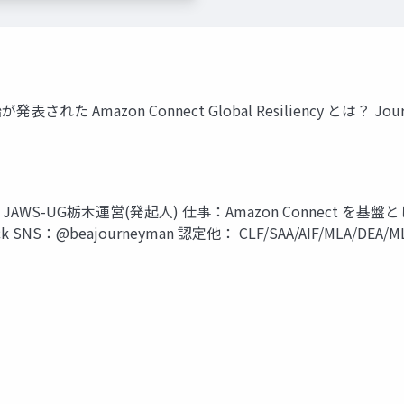
た Amazon Connect Global Resiliency とは？ Journey
i) 所属：JAWS-UG栃木運営(発起人) 仕事：Amazon Connec
ck SNS：@beajourneyman 認定他： CLF/SAA/AIF/MLA/DEA/MLS