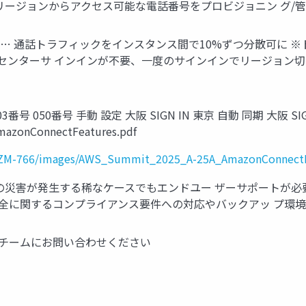
 両リージョンからアクセス可能な電話番号をプロビジョニン グ/
iliency 他にも… 通話トラフィックをインスタンス間で10%ずつ分散可
センターサ インインが不要、一度のサインインでリージョン切
番号 050番号 手動 設定 大阪 SIGN IN 東京 自動 同期 大阪 SIGN IN h
azonConnectFeatures.pdf
-TZM-766/images/AWS_Summit_2025_A-25A_AmazonConnectF
体の災害が発⽣する稀なケースでもエンドユー ザーサポートが必
タ保全に関するコンプライアンス要件への対応やバックアッ プ環
ントチームにお問い合わせください