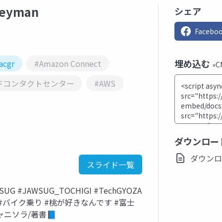
neyman
シェア
Facebo
埋め込む
acgr
#Amazon Connect
»
ドコンタクトセンター
#AWS
ダウンロー
ダウンロード
スライド一覧
 #JAWSUG_TOCHIGI #TechGYOZA
G/趣味 #バイク乗り #桃が好きなんです #富士
ャニソラ/著書📘