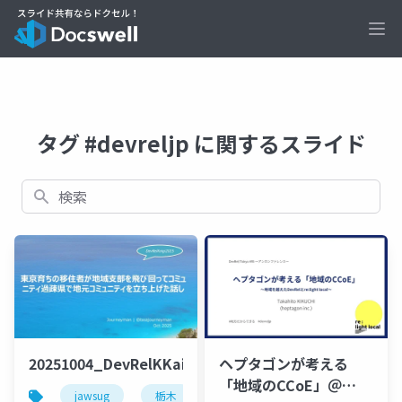
Ope
タグ #devreljp に関するスライド
検索
20251004_DevRelKKaigi2025_jawsug_tochigi_bea
ヘプタゴンが考える
「地域のCCoE」＠
jawsug
栃木
devreljp
devrelkaigi