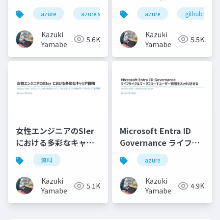
Apps上の個人ブログが
GitHub Actions
azure
azure static web apps
azure
github
ダウンしたお話
Runner Controller
Kazuki
Kazuki
5.6K
5.5K
Yamabe
Yamabe
女性エンジニアのSIer
Microsoft Entra ID
における多彩なキャリ
Governance ライフサ
ア戦略
イクルワークフローで
資料
azure
ユーザー管理をスッキ
リさせる
Kazuki
Kazuki
5.1K
4.9K
Yamabe
Yamabe