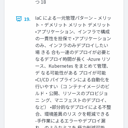
つ 18
IaC による一元管理パターン – メリッ
19.
ト・デメリット メリット デメリット
•アプリケーション、インフラで構成
の一貫性を担保で •アプリケーション
のみ、インフラのみデプロイしたい
場 きる 合も一連のデプロイが必要と
なるデプロイ時間が長く -Azure リソ
ース、Kubernetes をまとめて管理、
デ なる可能性がある プロイが可能
•CI/CD パイプラインによる自動化を
行いやすい（コ ンテナイメージのビ
ルド・公開、リソースのプロビジョ
ニ ング、マニフェストのデプロイ、
など） •部分的なデプロイによる不整
合、環境差異のリス クを軽減できる
-手作業によるエラーやデプロイ漏
れ、のようなミスを 極力削減可能 -