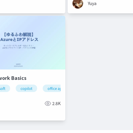
Yuya
work Basics
soft
copilot
office agent
2.8K