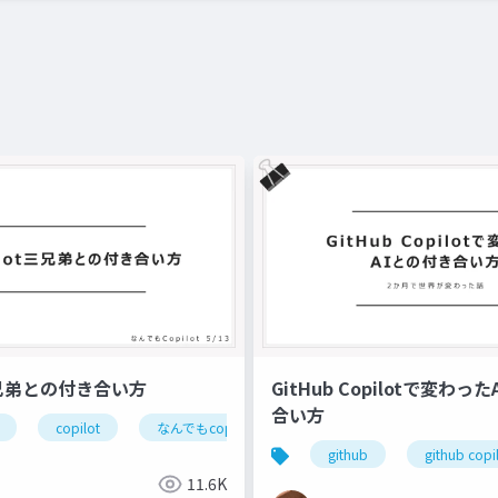
t３兄弟との付き合い方
GitHub Copilotで変わっ
合い方
copilot
なんでもcopilot
ai
vd
初心者
github
github copi
11.6K