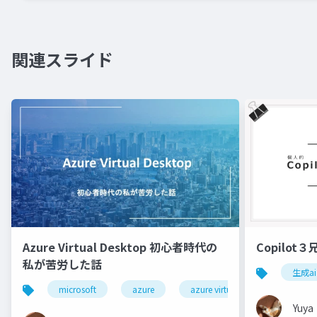
関連スライド
Azure Virtual Desktop 初心者時代の
Copilo
私が苦労した話
生成ai
microsoft
azure
azure virtual desktop
a
Yuya