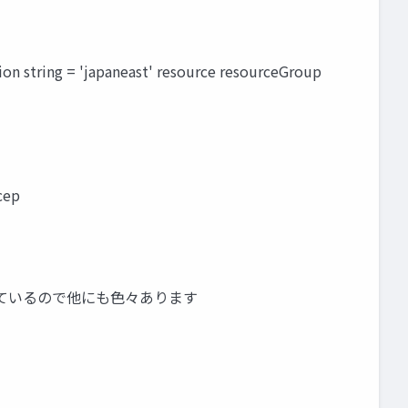
ing = 'japaneast' resource resourceGroup
cep
しているので他にも色々あります