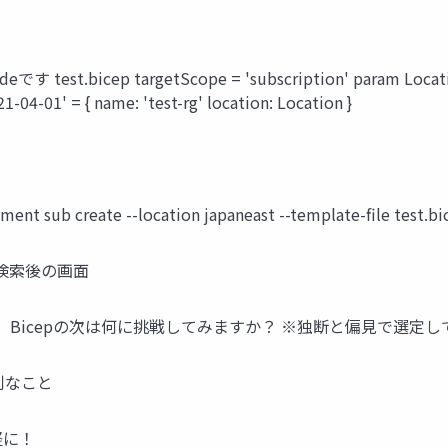
cep targetScope = 'subscription' param Location str
04-01' = { name: 'test-rg' location: Location }
 create --location japaneast --template-file test.bi
プで検索後の画面
！ Bicepの次は何に挑戦してみますか？ ※独断と偏見で選定
利なこと
軽に！