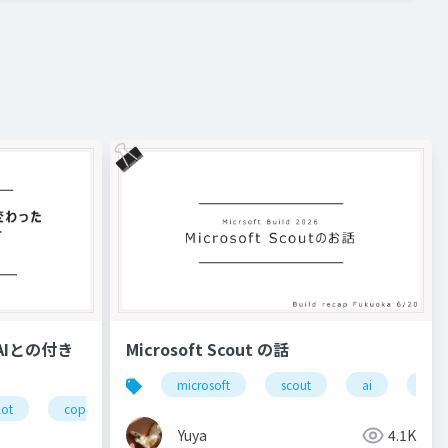
たAIとの付き
Microsoft Scout の話
microsoft
scout
ai
生成
lot
copilot
azure
azure virtual desktop
avd
Yuya
4.1K