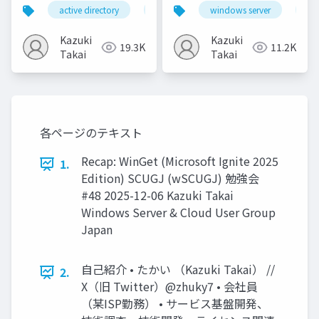
能概要
VMware 仮想マシンの
active directory
adds
windows server
windows server 2025
wi
Hyper-V 環境への移行
Kazuki
Kazuki
19.3K
11.2K
Takai
Takai
各ページのテキスト
Recap: WinGet (Microsoft Ignite 2025
1.
Edition) SCUGJ (wSCUGJ) 勉強会
#48 2025-12-06 Kazuki Takai
Windows Server & Cloud User Group
Japan
自己紹介 • たかい （Kazuki Takai） //
2.
X（旧 Twitter）@zhuky7 • 会社員
（某ISP勤務） • サービス基盤開発、