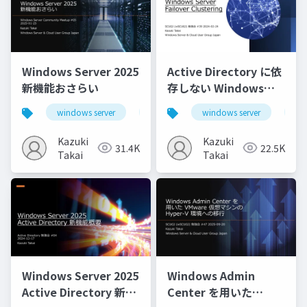
Windows Server 2025
Active Directory に依
新機能おさらい
存しない Windows
Server Failover
windows server
windows server 2025
windows server
hotpatch
wi
Clustering
Kazuki
Kazuki
31.4K
22.5K
Takai
Takai
Windows Server 2025
Windows Admin
Active Directory 新機
Center を用いた