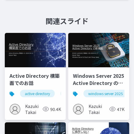
関連スライド
Active Directory 構築
Windows Server 2025
面でのお話
Active Directory の新
機能
active directory
active directory domain services
windows server 2025
Kazuki
Kazuki
90.4K
47K
Takai
Takai