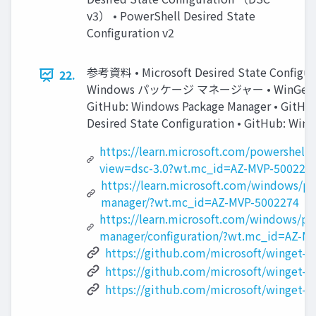
v3） • PowerShell Desired State
Configuration v2
参考資料 • Microsoft Desired State Configu
22.
Windows パッケージ マネージャー • WinGet
GitHub: Windows Package Manager • GitHu
Desired State Configuration • GitHub: Win
https://learn.microsoft.com/powershell/
view=dsc-3.0?wt.mc_id=AZ-MVP-500227
https://learn.microsoft.com/windows/pa
manager/?wt.mc_id=AZ-MVP-5002274
https://learn.microsoft.com/windows/pa
manager/configuration/?wt.mc_id=AZ-M
https://github.com/microsoft/winget-cl
https://github.com/microsoft/winget-d
https://github.com/microsoft/winget-s