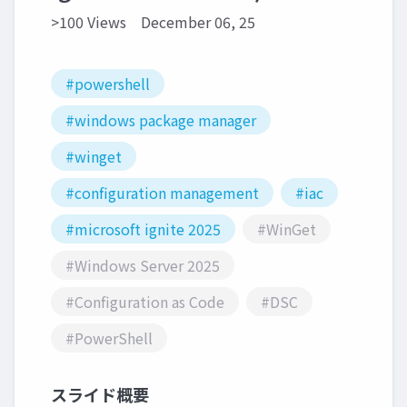
>100 Views
December 06, 25
#powershell
#windows package manager
#winget
#configuration management
#iac
#microsoft ignite 2025
#WinGet
#Windows Server 2025
#Configuration as Code
#DSC
#PowerShell
スライド概要