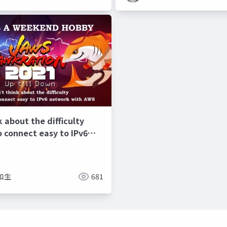
k about the difficulty
to connect easy to IPv6
ith AWS
和生
681