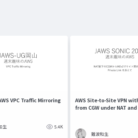
VPC Traffic Mirroring
AWS Site-to-Site VPN wit
from CGW under NAT and
with PrivateLink.
和生
5.4K
難波和生