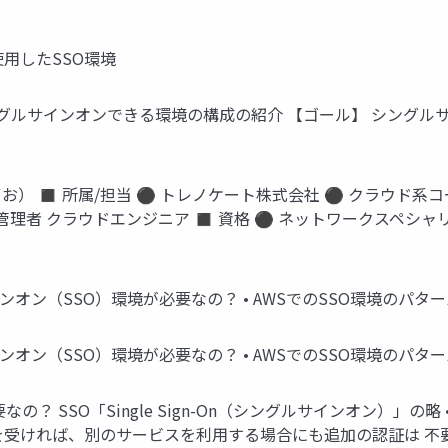
使用したSSO環境
ングルサインオンできる環境の構成の紹介 【ゴール】 シングル
ずお） ◼ 所属/担当 ⚫ トレノケート株式会社 ⚫ クラウド系コ
管理者 クラウドエンジニア ◼ 資格 ⚫ ネットワークスペシャ
オン（SSO）環境が必要なの？ • AWSでのSSO環境のパターン
オン（SSO）環境が必要なの？ • AWSでのSSO環境のパターン
の？ SSO「Single Sign-On（シングルサインオン）」の
を受ければ、別のサービスを利用する場合にも追加の認証は 不要 