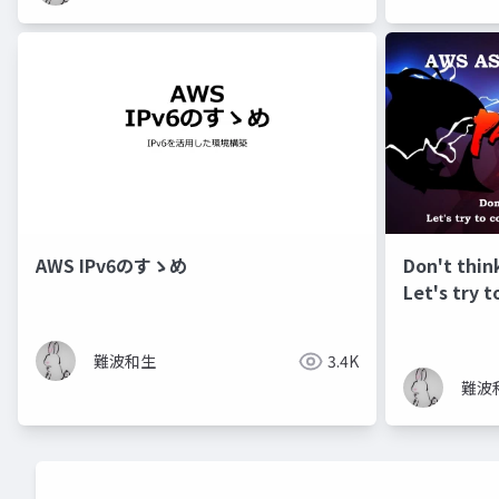
AWS IPv6のすゝめ
Don't thin
Let's try 
network w
難波和生
3.4K
難波