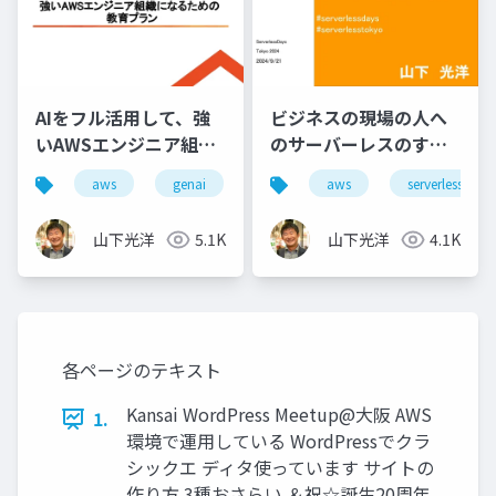
AIをフル活用して、強
ビジネスの現場の人へ
いAWSエンジニア組織
のサーバーレスのすす
になるための教育プラ
め
aws
genai
aws
serverless
ン
山下光洋
5.1K
山下光洋
4.1K
各ページのテキスト
Kansai WordPress Meetup@大阪 AWS
1.
環境で運用している WordPressでクラ
シックエ ディタ使っています サイトの
作り方 3種おさらい ＆祝☆誕生20周年