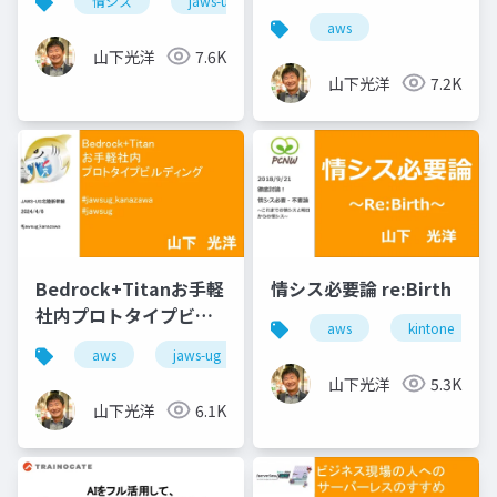
情シス
jaws-ug
aws
aws
山下光洋
7.6K
山下光洋
7.2K
Bedrock+Titanお手軽
情シス必要論 re:Birth
社内プロトタイプビル
aws
kintone
ディング
aws
jaws-ug
山下光洋
5.3K
山下光洋
6.1K