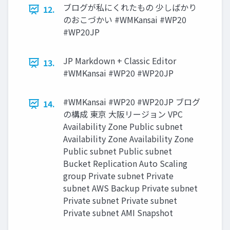
ブログが私にくれたもの 少しばかり
12.
のおこづかい #WMKansai #WP20
#WP20JP
JP Markdown + Classic Editor
13.
#WMKansai #WP20 #WP20JP
#WMKansai #WP20 #WP20JP ブログ
14.
の構成 東京 大阪リージョン VPC
Availability Zone Public subnet
Availability Zone Availability Zone
Public subnet Public subnet
Bucket Replication Auto Scaling
group Private subnet Private
subnet AWS Backup Private subnet
Private subnet Private subnet
Private subnet AMI Snapshot