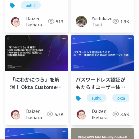
Auth0最新情報セッシ
Auth0 powered by
auth0
ョン (2026.04)
Auth0
Daizen
Yoshikazu
513
1.9K
Ikehara
Tsuji
「にわかにつら」を解
パスワードレス認証が
消！ Okta Customer
もたらすユーザー体験
Identity Cloud
の向上と実装方法のポ
auth0
okta
(Powered by Auth0)
イントとは
を用いた 認証機能の実
Daizen
Daizen
5.7K
3.5K
装
Ikehara
Ikehara