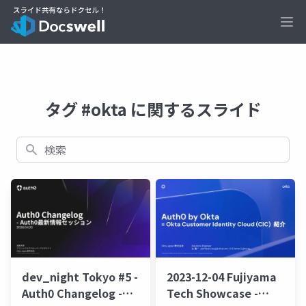
Ope
タグ #okta に関するスライド
検索
dev_night Tokyo #5 -
2023-12-04 Fujiyama
Auth0 Changelog -
Tech Showcase -