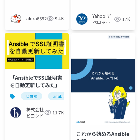
ラ技術基礎勉強会#4）
Yahoo!デ
akira6592
9.4K
17K
ベロッパ
ーネット
ワーク
「AnsibleでSSL証明書
を自動更新してみた」
ビヨ勉
ansibl
ssl
株式会社
11.7K
ビヨンド
これから始めるAnsible