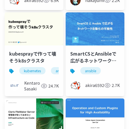
akira6592
6.9K
nakayumc
2.2K
kubesprayで作って壊
SmartCSとAnsibleで
そうk8sクラスタ
広がるネットワーク自
動化の可能性
kubernetes
ansible
ansible
Kentaro
akira6592
2.7K
24.7K
Sasaki