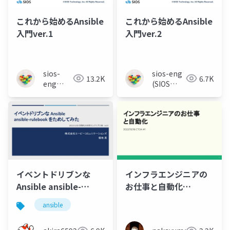
これから始めるAnsible
これから始めるAnsible
入門ver.1
入門ver.2
sios-
sios-eng
13.2K
6.7K
eng
(SIOS
(SIOS
Tech Lab)
Tech
Lab)
イベントドリブンな
インフラエンジニアの
Ansible ansible-
お仕事と自動化
rulebook をためしてみ
_20221018
ansible
た