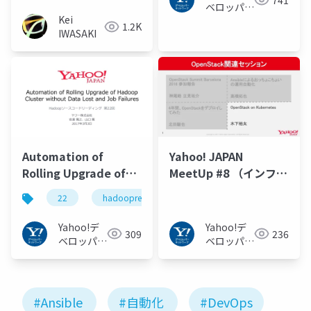
ベロッパー
Kei
ネットワー
1.2K
IWASAKI
ク
Automation of
Yahoo! JAPAN
Rolling Upgrade of
MeetUp #8 （インフラ
Hadoop Cluster
技術カンファレンス）
22
hadoopreading
without Data Lost
LT③
and Job Failures -
Yahoo!デ
Yahoo!デ
309
236
Hadoop Source Code
ベロッパー
ベロッパー
Reading #22
ネットワー
ネットワー
ク
ク
#hadoopreading
#Ansible
#自動化
#DevOps