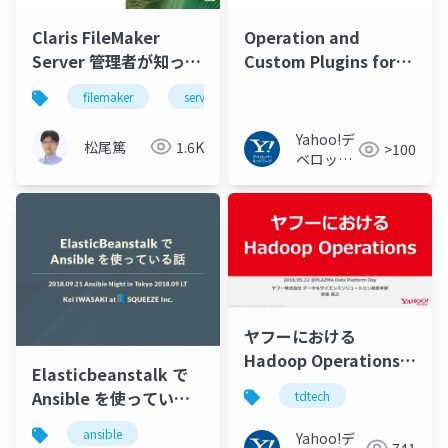
Claris FileMaker
Operation and
Server 管理者が知って
Custom Plugins for
おきたい
High Availability
filemaker
server
linux
Infrastructure as
Code
Yahoo!デ
松尾篤
1.6K
>100
ベロッパ
ーネット
ワーク
ヤフーにおける
Hadoop Operations
Elasticbeanstalk で
#tdtech
Ansible を使っている
tdtech
話
ansible
Yahoo!デ
741