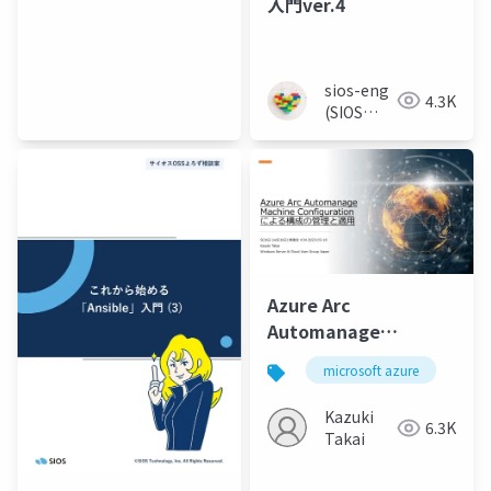
入門ver.4
sios-eng
4.3K
(SIOS
Tech Lab)
Azure Arc
Automanage
Machine
microsoft azure
az
Configuration による
構成の管理と適用
Kazuki
6.3K
Takai