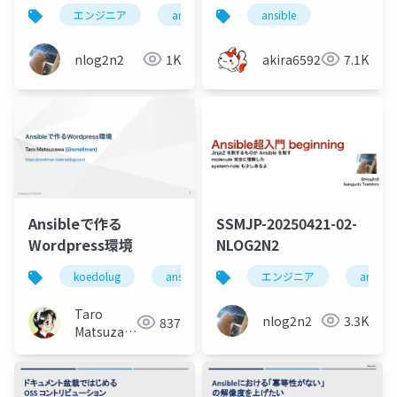
エンジニア
ansible
system-roles
ansible
自動化
nlog2n2
1K
akira6592
7.1K
Ansibleで作る
SSMJP-20250421-02-
Wordpress環境
NLOG2N2
koedolug
ansible
エンジニア
ansible
Taro
nlog2n2
3.3K
837
Matsuzawa
aka. btm