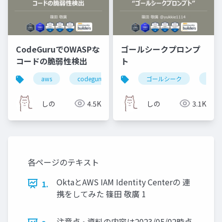
CodeGuruでOWASPな
ゴールシークプロンプ
コードの脆弱性検出
ト
aws
codeguru
セキュリティ
ゴールシーク
脆弱性
chat
しの
4.5K
しの
3.1K
各ページのテキスト
OktaとAWS IAM Identity Centerの 連
1.
携をしてみた 篠田 敬廣 1
注意点 • 資料の内容は2023/05/02時点