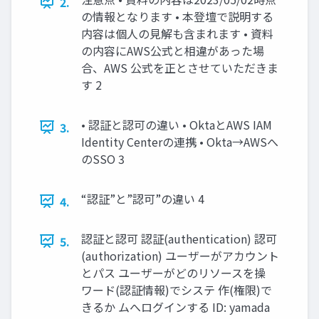
2.
の情報となります • 本登壇で説明する
内容は個人の見解も含まれます • 資料
の内容にAWS公式と相違があった場
合、AWS 公式を正とさせていただきま
す 2
• 認証と認可の違い • OktaとAWS IAM
3.
Identity Centerの連携 • Okta→AWSへ
のSSO 3
“認証”と”認可”の違い 4
4.
認証と認可 認証(authentication) 認可
5.
(authorization) ユーザーがアカウント
とパス ユーザーがどのリソースを操
ワード(認証情報)でシステ 作(権限)で
きるか ムへログインする ID: yamada