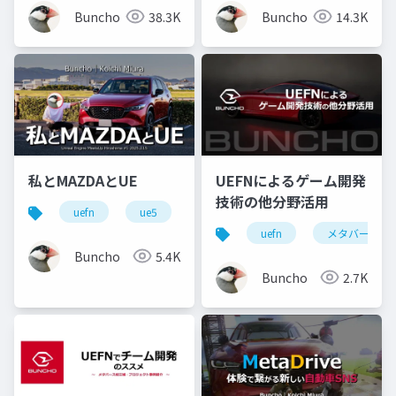
Buncho
38.3K
Buncho
14.3K
私とMAZDAとUE
UEFNによるゲーム開発
技術の他分野活用
uefn
ue5
unreal engine
uefn
メタバース
Buncho
5.4K
Buncho
2.7K