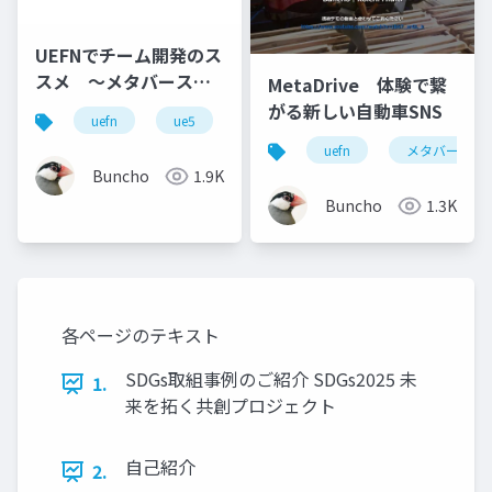
UEFNでチーム開発のス
スメ ～メタバース松
MetaDrive 体験で繋
江城・プロジェクト事
がる新しい自動車SNS
uefn
ue5
unreal engine
例紹介～
uefn
メタバース
Buncho
1.9K
Buncho
1.3K
各ページのテキスト
SDGs取組事例のご紹介 SDGs2025 未
1.
来を拓く共創プロジェクト
自己紹介
2.