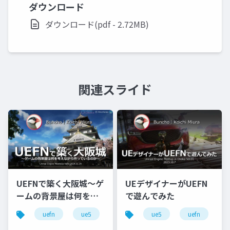
ダウンロード
ダウンロード(pdf - 2.72MB)
関連スライド
UEFNで築く大阪城～ゲ
UEデザイナーがUEFN
ームの背景屋は何を考
で遊んでみた
えながら作っているの
uefn
ue5
unreal engine
ue5
uefn
か～