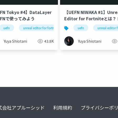
FN Tokyo #4】DataLayer
【UEFN NIWAKA #1】Unre
EFNで使ってみよう
Editor for Fortniteとは
るための前知識 2024
cg
uefn
unreal editor for fortnite
uefn tokyo
uefn
unreal editor f
data layer
Yuya Shiotani
43.8K
Yuya Shiotani
式会社アプルーシッド
利用規約
プライバシーポ