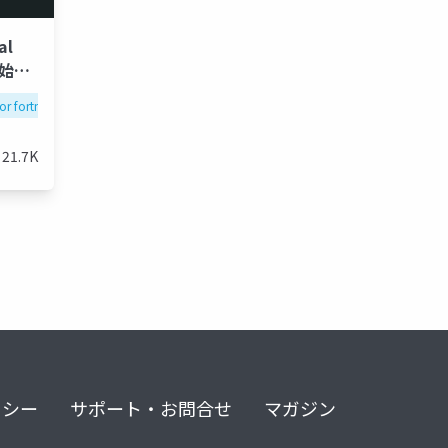
al
？ 始め
or fortnite
uefn niwaka
21.7K
リシー
サポート・お問合せ
マガジン