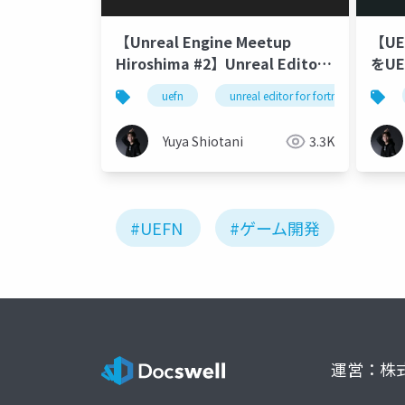
【Unreal Engine Meetup
【UE
Hiroshima #2】Unreal Editor
をU
for Fortniteのすゝめ
uefn
unreal editor for fortnite
p
Yuya Shiotani
3.3K
#UEFN
#ゲーム開発
運営：株