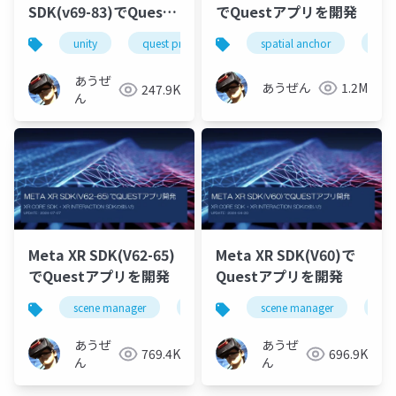
SDK(v69-83)でQuest
でQuestアプリを開発
アプリ開発
unity
quest pro
oculus integration
spatial anchor
build
unit
あうぜ
あうぜん
1.2M
247.9K
ん
Meta XR SDK(V62-65)
Meta XR SDK(V60)で
でQuestアプリを開発
Questアプリを開発
scene manager
depth api
scene manager
オクルージョン
dep
あうぜ
あうぜ
769.4K
696.9K
ん
ん