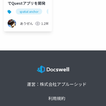
でQuestアプリを開発
spatial anchor
unity
quest pro
shapereco
あうぜん
1.2M
運営：株式会社アプルーシッド
利用規約