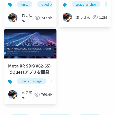
アプリ開発
unity
quest pro
oculus integration
spatial anchor
build
unit
あうぜ
あうぜん
1.2M
247.9K
ん
Meta XR SDK(V62-65)
でQuestアプリを開発
scene manager
depth api
オクルージョン
あうぜ
769.4K
ん