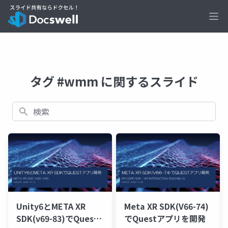
Ope
タグ #wmm に関するスライド
検索
Unity6とMETA XR
Meta XR SDK(V66-74)
SDK(v69-83)でQuest
でQuestアプリを開発